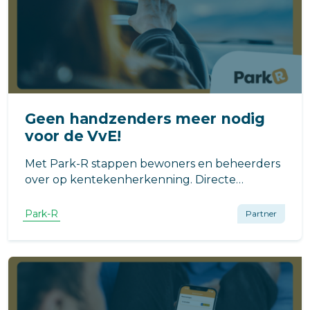
Geen handzenders meer nodig
voor de VvE!
Met Park-R stappen bewoners en beheerders
over op kentekenherkenning. Directe
toegang zonder pasjes of zenders, minder
administratie en meer grip voor het bestuur.
Park-R
Partner