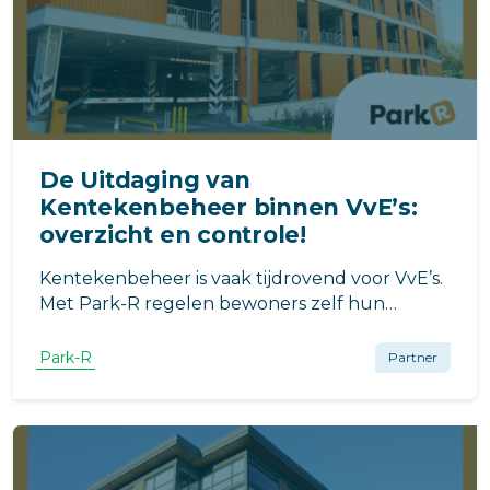
De Uitdaging van
Kentekenbeheer binnen VvE’s:
overzicht en controle!
Kentekenbeheer is vaak tijdrovend voor VvE’s.
Met Park-R regelen bewoners zelf hun
voertuigen, terwijl beheerders realtime
overzicht en controle houden. Efficiënt, eerlijk
Park-R
Partner
en toekomstbestendig parkeerbeheer.