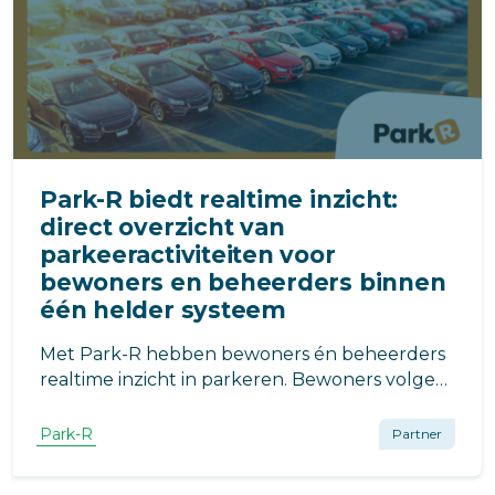
Park-R biedt realtime inzicht:
direct overzicht van
parkeeractiviteiten voor
bewoners en beheerders binnen
één helder systeem
Met Park-R hebben bewoners én beheerders
realtime inzicht in parkeren. Bewoners volgen
hun eigen activiteiten en reserveringen, terwijl
beheerders overzicht houden en direct
Park-R
Partner
kunnen bijsturen voor efficiënt
parkeerbeheer.