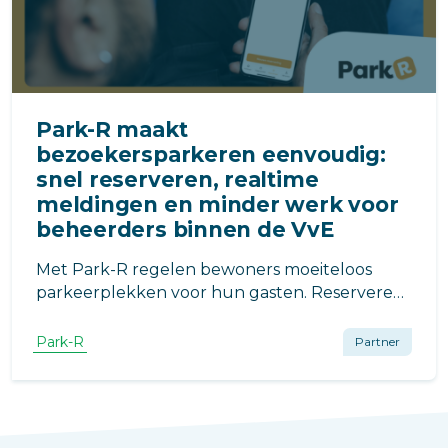
Park-R maakt
bezoekersparkeren eenvoudig:
snel reserveren, realtime
meldingen en minder werk voor
beheerders binnen de VvE
Met Park-R regelen bewoners moeiteloos
parkeerplekken voor hun gasten. Reserveren,
wijzigen of annuleren gaat in seconden.
Minder werk voor beheerders, meer gemak en
Park-R
Partner
overzicht voor iedereen in de VvE.