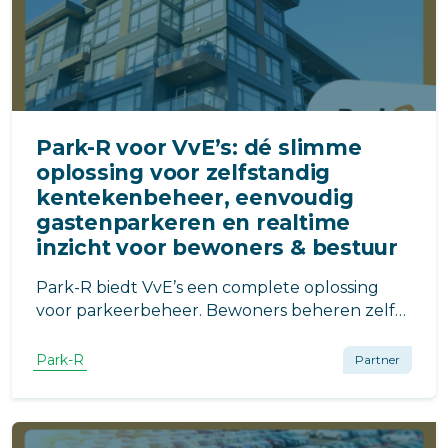
Park-R voor VvE’s: dé slimme
oplossing voor zelfstandig
kentekenbeheer, eenvoudig
gastenparkeren en realtime
inzicht voor bewoners & bestuur
Park-R biedt VvE’s een complete oplossing
voor parkeerbeheer. Bewoners beheren zelf
hun kentekens en gasten, beheerders
houden realtime overzicht. Minder
Park-R
Partner
administratie, meer gemak en controle.