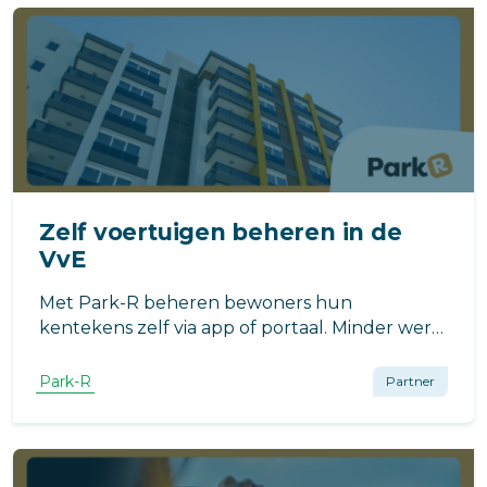
Zelf voertuigen beheren in de
VvE
Met Park-R beheren bewoners hun
kentekens zelf via app of portaal. Minder werk
voor beheerders, meer gemak en controle
voor bewoners. Eenvoudig, veilig en efficiënt.
Park-R
Partner