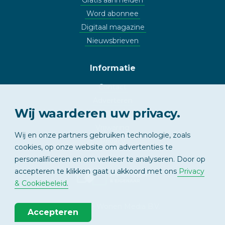
Word abonnee
Digitaal magazine
Nieuwsbrieven
Informatie
Contact
Adverteren
Wij waarderen uw privacy.
Copyright
Vrijwaring
Wij en onze partners gebruiken technologie, zoals
Privacy
cookies, op onze website om advertenties te
personalificeren en om verkeer te analyseren. Door op
accepteren te klikken gaat u akkoord met ons
Privacy
APPARTEMENT
& EIGENAAR
& Cookiebeleid
.
© 2026 - Wonen Media B.V.
Accepteren