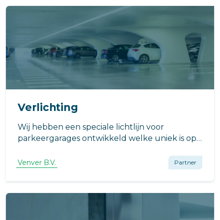
Verlichting
Wij hebben een speciale lichtlijn voor
parkeergarages ontwikkeld welke uniek is op
de markt! Onze lichtlijn is uitgerust met high
power leds en de hoge specifieke lichtstroom
Venver B.V.
Partner
(lumen/watt verhouding) zorgt voor een zeer
goede en efficiënte verlichting.