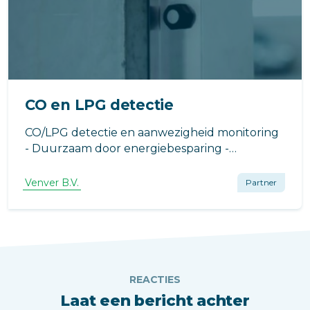
CO en LPG detectie
CO/LPG detectie en aanwezigheid monitoring
- Duurzaam door energiebesparing -
Integratie van CO/LPG detectie en
aanwezigheid monitoring - Vervangen van
Venver B.V.
Partner
elke bestaande installatie
REACTIES
Laat een bericht achter