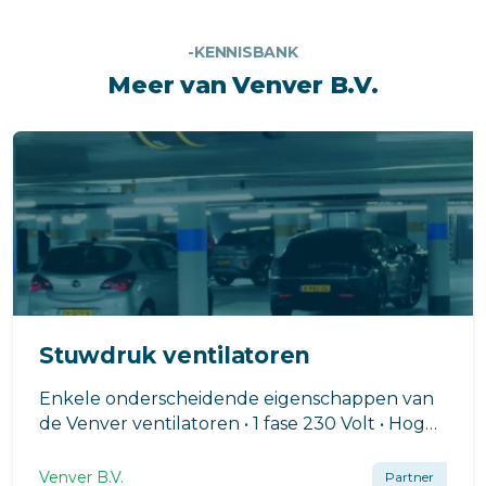
-KENNISBANK
Meer van Venver B.V.
Stuwdruk ventilatoren
Enkele onderscheidende eigenschappen van
de Venver ventilatoren • 1 fase 230 Volt • Hoge
mate van corrosiebescherming • EC motoren
met efficiency klasse IE5 • Ventilatoren
Venver B.V.
Partner