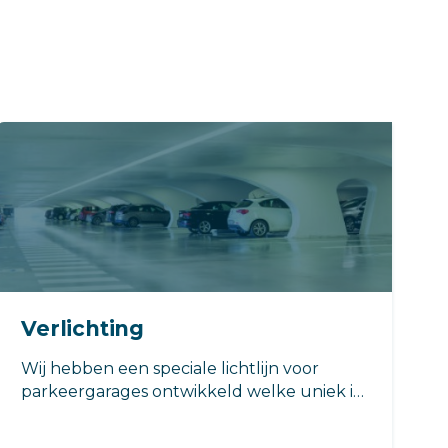
Verlichting
Wij hebben een speciale lichtlijn voor
parkeergarages ontwikkeld welke uniek is
op de markt! Onze lichtlijn is uitgerust met
high power leds en de hoge specifieke