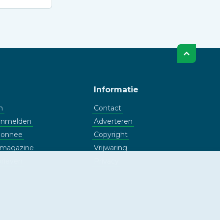
Informatie
n
Contact
aanmelden
Adverteren
bonnee
Copyright
l magazine
Vrijwaring
rieven
Privacy