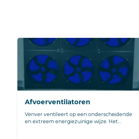
Afvoerventilatoren
Venver ventileert op een onderscheidende
en extreem energiezuinige wijze. Het
energieverbruik van de ventilatie en de
verlichting is gegarandeerd 20% lager dan