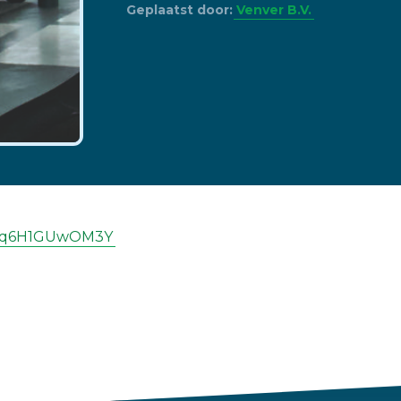
Geplaatst door:
Venver B.V.
be/q6H1GUwOM3Y