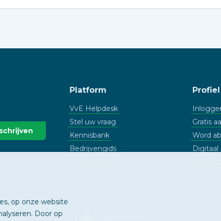
Platform
Profiel
VvE Helpdesk
Inlogge
Stel uw vraag
Gratis 
Kennisbank
Word a
Bedrijvengids
Digitaa
Beheerders
Nieuwsb
ies, op onze website
nalyseren. Door op
APPARTEMENT