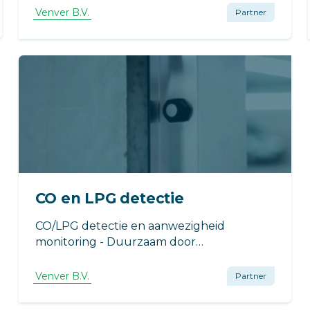
Venver B.V.
Partner
CO en LPG detectie
CO/LPG detectie en aanwezigheid
monitoring - Duurzaam door
energiebesparing - Integratie van CO/LPG
detectie en aanwezigheid monitoring -
Venver B.V.
Partner
Vervangen van elke bestaande installatie