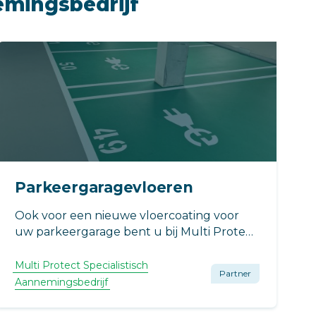
emingsbedrijf
Parkeergaragevloeren
Ook voor een nieuwe vloercoating voor
uw parkeergarage bent u bij Multi Protect
Specialistisch Aannemingsbedrijf aan het
juiste adres.
Multi Protect Specialistisch
Partner
Aannemingsbedrijf