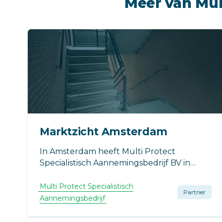
Meer van Mul
Marktzicht Amsterdam
In Amsterdam heeft Multi Protect
Specialistisch Aannemingsbedrijf BV in
opdracht van VvE Marktzicht de galerijen,
trappen en bordessen voorzien van een
Multi Protect Specialistisch
Partner
nieuwe antislipcoating.
Aannemingsbedrijf