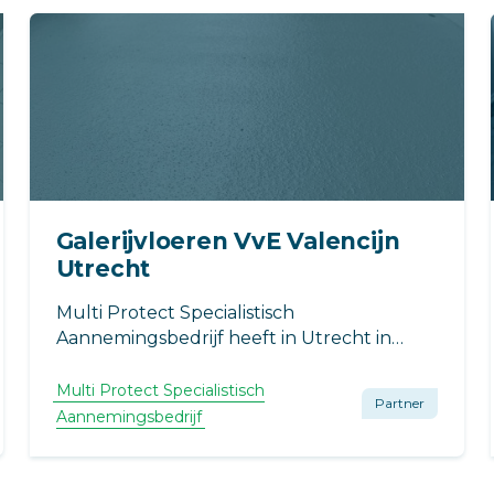
Galerijvloeren VvE Valencijn
Utrecht
Multi Protect Specialistisch
Aannemingsbedrijf heeft in Utrecht in
opdracht van VvE Valencijn de
galerijvloeren van hun
Multi Protect Specialistisch
Partner
appartementencomplex voorzien van een
Aannemingsbedrijf
3 laags Triflex BAS coatingsysteem.