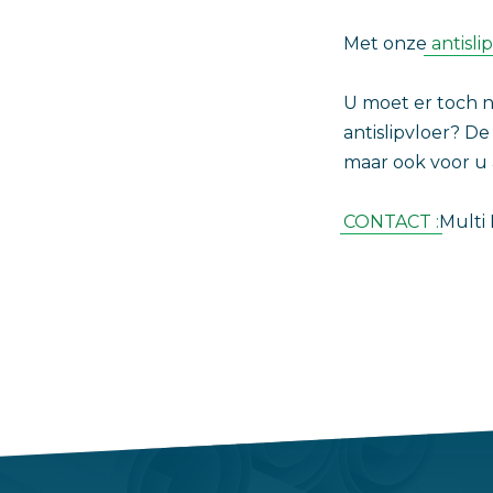
Met onze
antisli
‎U moet er toch
antislipvloer? D
maar ook voor u 
CONTACT :
Multi