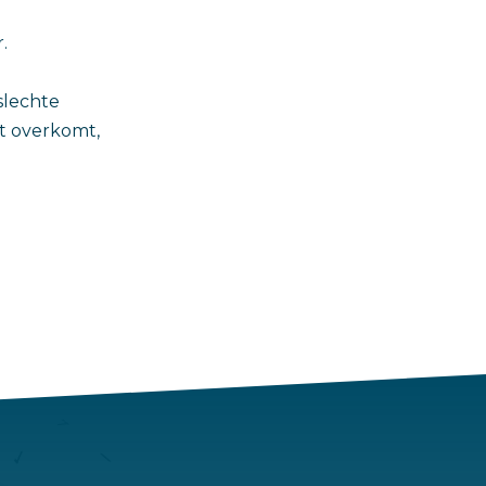
.
slechte
et overkomt,