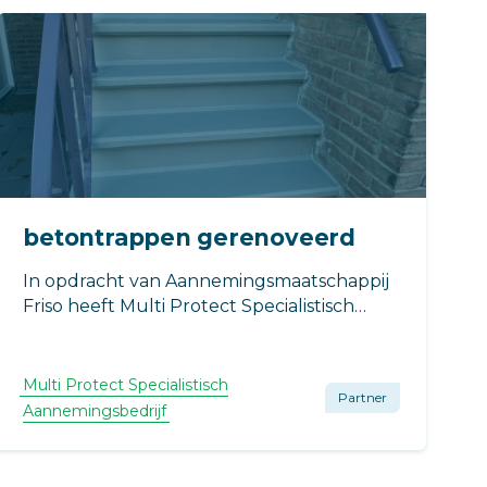
betontrappen gerenoveerd
In opdracht van Aannemingsmaatschappij
Friso heeft Multi Protect Specialistisch
Aannemingsbedrijf BV de betontrappen
gerenoveerd in vijf wooncomplexen in
Enschede
Multi Protect Specialistisch
Partner
Aannemingsbedrijf