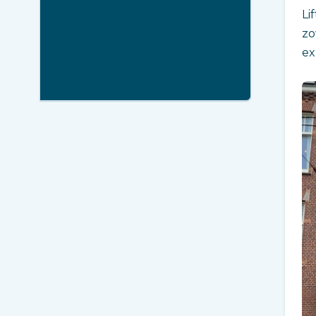
‎L
zo
ex