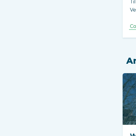
Ti
Ve
Co
Ar
W