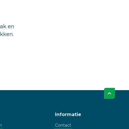
aak en
ukken.
Informatie
n
Contact