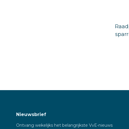
Raadp
sparr
Nieuwsbrief
Ontvang wekelijks het belangrijkste VvE-nieuws