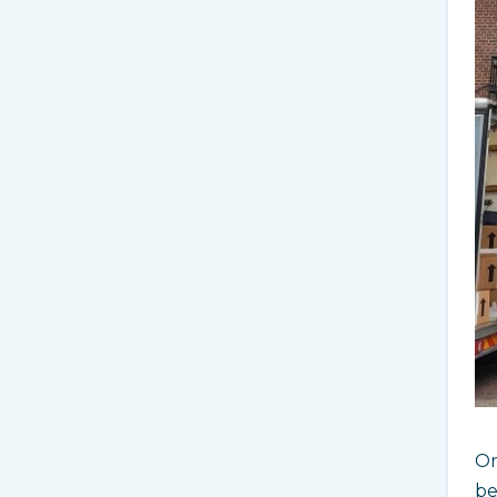
On
be