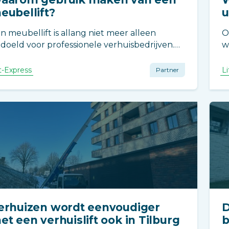
eubellift?
u
n meubellift is allang niet meer alleen
O
doeld voor professionele verhuisbedrijven.
w
ist particulieren maken er steeds vaker
z
bruik. Het bespaart tijd, voorkomt stress en
k
ft-Express
Li
Partner
akt een verhuizing of levering een stuk
u
nvoudiger.
d
v
erhuizen wordt eenvoudiger
D
et een verhuislift ook in Tilburg
b