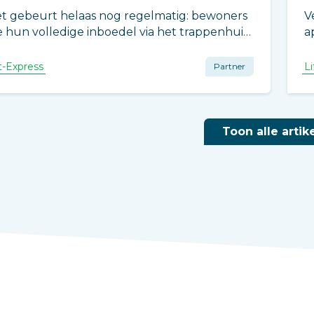
t gebeurt helaas nog regelmatig: bewoners
V
e hun volledige inboedel via het trappenhuis
a
 de binnenlift proberen te verhuizen. Of die
u
e bank die nét niet past, maar toch wordt
c
ft-Express
Li
Partner
orgeduwd.
V
e
b
Toon alle artik