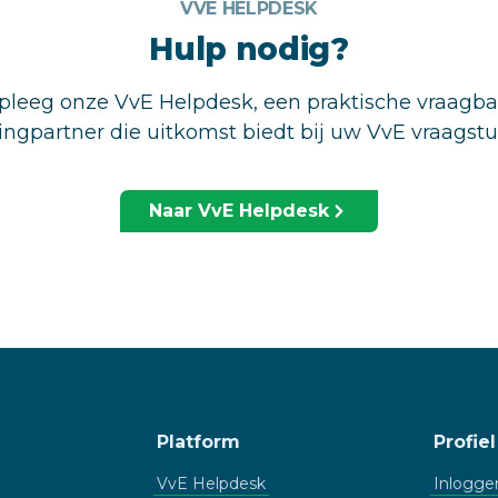
VVE HELPDESK
Hulp nodig?
leeg onze VvE Helpdesk, een praktische vraagb
ingpartner die uitkomst biedt bij uw VvE vraagst
Naar VvE Helpdesk
Platform
Profiel
VvE Helpdesk
Inlogge