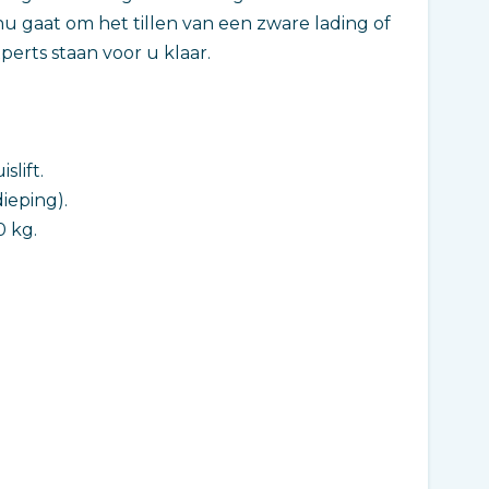
t nu gaat om het tillen van een zware lading of
perts staan voor u klaar.
slift.
ieping).
 kg.