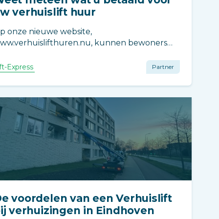
w verhuislift huur
p onze nieuwe website,
ww.verhuislifthuren.nu, kunnen bewoners
elf een prijs berekenen via de
ostencalculator. Het mooiste? Het bedrag dat
ft-Express
Partner
it de calculator komt, is het bedrag dat
aadwerkelijk betaald wordt. Geen
errassingen, geen extra kosten acht
e voordelen van een Verhuislift
ij verhuizingen in Eindhoven