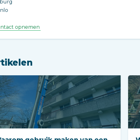
lburg
nlo
ntact opnemen
tikelen
aarom gebruik maken van een
W