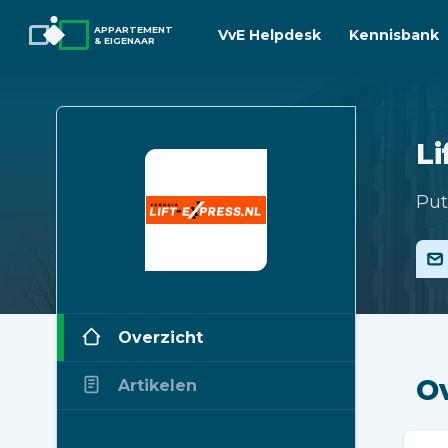
APPARTEMENT
VvE Helpdesk
Kennisbank
& EIGENAAR
Li
Put
Overzicht
O
Artikelen