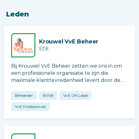
Leden
Krouwel VvE Beheer
EDE
Bij Krouwel VvE Beheer zetten we ons in om
een professionele organisatie te zijn die
maximale klanttevredenheid levert door de
kracht van ons hechte team en onze
toewijding aan kwaliteit en innovatie. Als trots
Beheerder
BVVB
VvE OK Label
lid van de brancheverenigingen BVVB en VvE
VvE Professionals
P