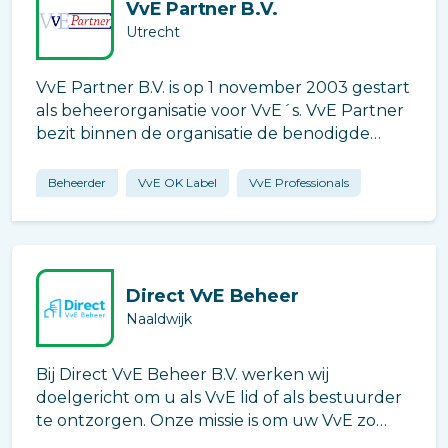
VvE Partner B.V.
Utrecht
VvE Partner B.V. is op 1 november 2003 gestart
als beheerorganisatie voor VvE´s. VvE Partner
bezit binnen de organisatie de benodigde
ervaring in de vastgoedsector. Door het
aantrekken van gekwalificeerd personeel is de
Beheerder
VvE OK Label
VvE Professionals
kennis en ervaring aanwezig die no
Direct VvE Beheer
Naaldwijk
Bij Direct VvE Beheer B.V. werken wij
doelgericht om u als VvE lid of als bestuurder
te ontzorgen. Onze missie is om uw VvE zo
goed mogelijk te adviseren en