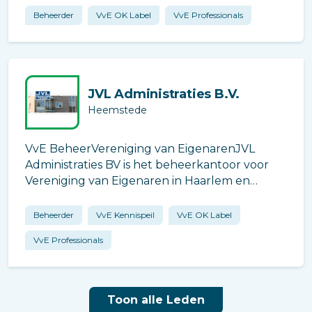
werkzaamheden uit handen te nemen
Beheerder
VvE OK Label
VvE Professionals
waardoor u zo min mogelijk omkijken heeft
naar uw VvE en gebouw.
JVL Administraties B.V.
Heemstede
VvE BeheerVereniging van EigenarenJVL
Administraties BV is het beheerkantoor voor
Vereniging van Eigenaren in Haarlem en
omstreken. Momenteel beheert JVL
Administraties ruim 90 VvE`s in de regio
Beheerder
VvE Kennispeil
VvE OK Label
Kennemerland (Haarlem, Heemstede,
VvE Professionals
Hillegom, IJmuiden, Lisse,
Toon alle Leden