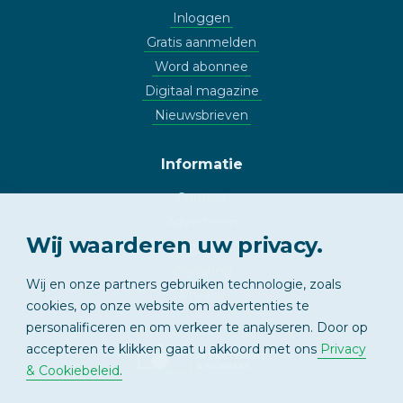
Inloggen
Gratis aanmelden
Word abonnee
Digitaal magazine
Nieuwsbrieven
Informatie
Contact
Adverteren
Wij waarderen uw privacy.
Copyright
Vrijwaring
Wij en onze partners gebruiken technologie, zoals
Privacy
cookies, op onze website om advertenties te
personalificeren en om verkeer te analyseren. Door op
accepteren te klikken gaat u akkoord met ons
Privacy
APPARTEMENT
& EIGENAAR
& Cookiebeleid
.