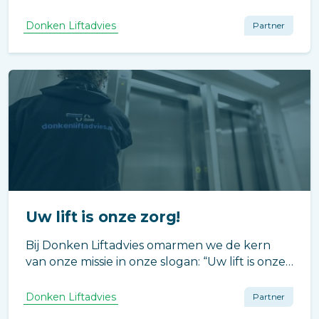
Donken Liftadvies
Partner
Uw lift is onze zorg!
Bij Donken Liftadvies omarmen we de kern
van onze missie in onze slogan: “Uw lift is onze
zorg!” Deze simpele maar krachtige uitspraak
vat onze toewijding samen om de zorgen van
Donken Liftadvies
Partner
onze klanten met betrekking tot hun