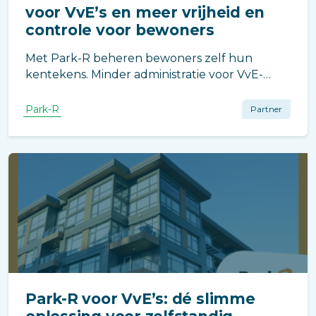
voor VvE’s en meer vrijheid en
controle voor bewoners
Met Park-R beheren bewoners zelf hun
kentekens. Minder administratie voor VvE-
beheerders, meer flexibiliteit en controle voor
bewoners. Een slimme oplossing voor efficiënt
Park-R
Partner
parkeerbeheer binnen elk
appartementencomplex.
Park-R voor VvE’s: dé slimme