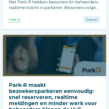
Met Park-R hebben bewoners én beheerders
realtime inzicht in parkeren. Bewoners volgen
hun eigen activiteiten en reserveringen, terwijl
beheerders overzicht houden en direct
Park-R
Partner
kunnen bijsturen voor efficiënt
parkeerbeheer.
Park-R maakt
bezoekersparkeren eenvoudig:
snel reserveren, realtime
meldingen en minder werk voor