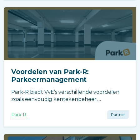
vier cameratypes voor flexibele integratie.
Voordelen van Park-R:
Parkeermanagement
Park-R biedt VvE’s verschillende voordelen
zoals eenvoudig kentekenbeheer,
reserveringen en real-time meldingen. Het
systeem maakt het beheer van
Park-R
Partner
parkeerplaatsen efficiënter en vermindert het
aantal problemen met ongeautoriseerd
parkeren.