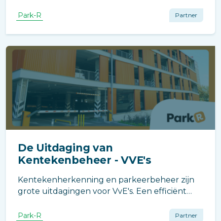
functies zoals zelfstandig beheer,
gastenreserveringen en real-time updates,
Park-R
Partner
vermindert Park-R de administratieve lasten
voor bewoners en beheerders.
De Uitdaging van
Kentekenbeheer - VVE's
Kentekenherkenning en parkeerbeheer zijn
grote uitdagingen voor VvE's. Een efficiënt
systeem zoals Park-R vermindert
administratieve lasten, verbetert
Park-R
Partner