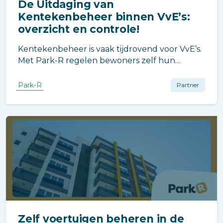
De Uitdaging van
Kentekenbeheer binnen VvE’s:
overzicht en controle!
Kentekenbeheer is vaak tijdrovend voor VvE’s.
Met Park-R regelen bewoners zelf hun
voertuigen, terwijl beheerders realtime
overzicht en controle houden. Efficiënt, eerlijk
Park-R
Partner
en toekomstbestendig parkeerbeheer.
Zelf voertuigen beheren in de