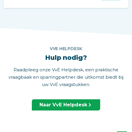
bewonerservaringen en stroomlijnt
gastenbeheer, door real-time informatie en
eenvoudig beheer te bieden.
VVE HELPDESK
Hulp nodig?
Raadpleeg onze VvE Helpdesk, een praktische
vraagbaak en sparringpartner die uitkomst biedt bij
uw VvE vraagstukken.
Naar VvE Helpdesk