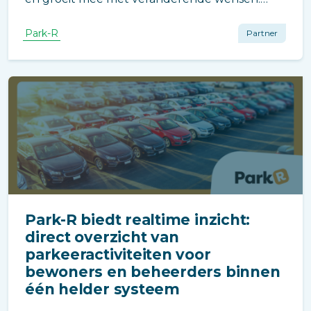
Start eenvoudig en breid later uit met extra
functies, zonder het systeem opnieuw te
Park-R
Partner
hoeven inrichten.
Park-R biedt realtime inzicht:
direct overzicht van
parkeeractiviteiten voor
bewoners en beheerders binnen
één helder systeem