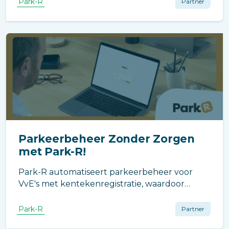
Park-R
Partner
parkeerruimte-indelingen. Bewoners
profiteren van meer gemak en efficiëntie bij
het gebruik van parkeerplaatsen.
Parkeerbeheer Zonder Zorgen
met Park-R!
Park-R automatiseert parkeerbeheer voor
VvE's met kentekenregistratie, waardoor
alleen geautoriseerde voertuigen toegang
krijgen. Het systeem ondersteunt meerdere
Park-R
Partner
kentekens per gebruiker en is compatibel met