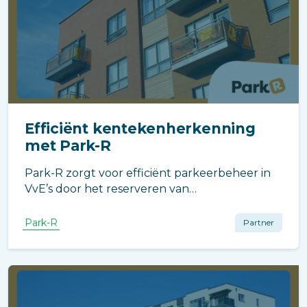
Efficiënt kentekenherkenning
met Park-R
Park-R zorgt voor efficiënt parkeerbeheer in
VvE’s door het reserveren van
parkeerplaatsen, het beheren van
gastenparkeerruimte en het registreren van
Park-R
Partner
kentekens. Dit voorkomt ongeautoriseerd
parkeren en vergemakkelijkt het beheer.