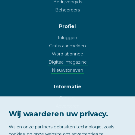
Bedrijvengids
Beheerders
Profiel
Inloggen
Gratis aanmelden
Word abonnee
Digitaal magazine
Nieuwsbrieven
Informatie
Contact
Adverteren
Wij waarderen uw privacy.
Copyright
Vrijwaring
Wij en onze partners gebruiken technologie, zoals
Privacy
cookies, op onze website om advertenties te