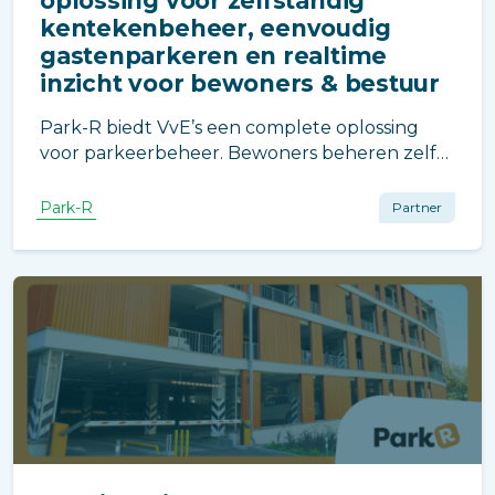
oplossing voor zelfstandig
kentekenbeheer, eenvoudig
gastenparkeren en realtime
inzicht voor bewoners & bestuur
Park-R biedt VvE’s een complete oplossing
voor parkeerbeheer. Bewoners beheren zelf
hun kentekens en gasten, beheerders
houden realtime overzicht. Minder
Park-R
Partner
administratie, meer gemak en controle.