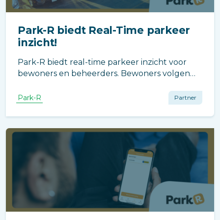
Park-R biedt Real-Time parkeer
inzicht!
Park-R biedt real-time parkeer inzicht voor
bewoners en beheerders. Bewoners volgen
eenvoudig hun parkeeractiviteiten en
reserveringen, terwijl beheerders toegang
Park-R
Partner
hebben tot gedetailleerde informatie en een
overzicht van alle parkeerfaciliteiten.