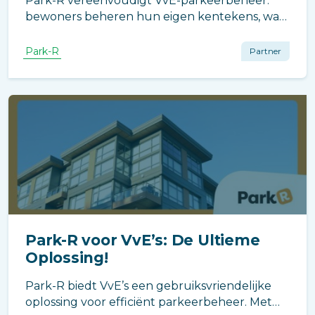
Park-R vereenvoudigt VvE-parkeerbeheer:
bewoners beheren hun eigen kentekens, wat
efficiëntie verhoogt en administratieve lasten
vermindert. Meer controle en flexibiliteit voor
Park-R
Partner
bewoners, minder werk voor beheerders.
Park-R voor VvE’s: De Ultieme
Oplossing!
Park-R biedt VvE’s een gebruiksvriendelijke
oplossing voor efficiënt parkeerbeheer. Met