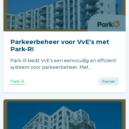
Parkeerbeheer voor VvE’s met
Park-R!
Park-R biedt VvE's een eenvoudig en efficiënt
systeem voor parkeerbeheer. Met
kentekenregistratie en reserveringsbeheer
kunnen bewoners en beheerders
Park-R
Partner
parkeerplaatsen optimaal benutten, wat leidt
tot minder chaos en betere
parkeerruimteplanning.