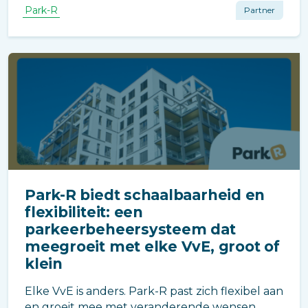
chaos en houd je overzicht voor bewoners én
Park-R
Partner
beheerders.
Park-R biedt schaalbaarheid en
flexibiliteit: een
parkeerbeheersysteem dat
meegroeit met elke VvE, groot of
klein
Elke VvE is anders. Park-R past zich flexibel aan
en groeit mee met veranderende wensen.