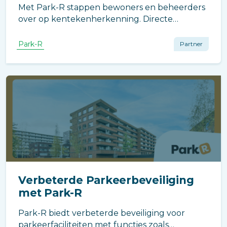
Met Park-R stappen bewoners en beheerders
over op kentekenherkenning. Directe
toegang zonder pasjes of zenders, minder
administratie en meer grip voor het bestuur.
Park-R
Partner
Verbeterde Parkeerbeveiliging
met Park-R
Park-R biedt verbeterde beveiliging voor
parkeerfaciliteiten met functies zoals