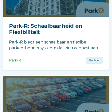
Park-R: Schaalbaarheid en
Flexibiliteit
Park-R biedt een schaalbaar en flexibel
parkeerbeheersysteem dat zich aanpast aan
de unieke behoeften van elke VvE. Of je nu
een klein of groot complex beheert, Park-R
Park-R
Partner
groeit mee met jouw VvE en evolueert om
altijd optimaal te presteren.