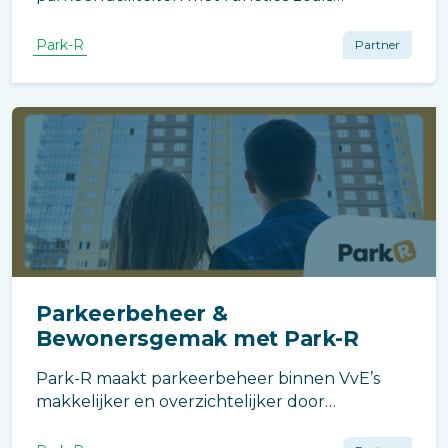
kentekenregistratie en toegangscontrole. Dit
helpt ongeautoriseerd parkeren te
Park-R
Partner
voorkomen en verhoogt de veiligheid van
bewoners en hun voertuigen.
Parkeerbeheer &
Bewonersgemak met Park-R
Park-R maakt parkeerbeheer binnen VvE’s
makkelijker en overzichtelijker door
eenvoudige reserveringen,
kentekenregistratie en flexibele