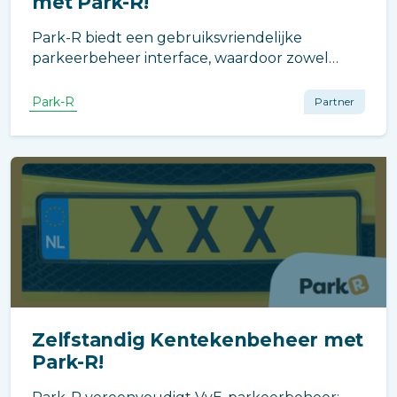
met Park-R!
Park-R biedt een gebruiksvriendelijke
parkeerbeheer interface, waardoor zowel
bewoners als beheerders eenvoudig kunnen
navigeren, kentekens invoeren,
Park-R
Partner
gastenreserveringen maken en
parkeerfaciliteiten beheren. Technologie
toegankelijk voor iedereen!
Zelfstandig Kentekenbeheer met
Park-R!