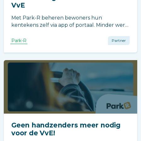
VvE
Met Park-R beheren bewoners hun
kentekens zelf via app of portaal. Minder werk
voor beheerders, meer gemak en controle
voor bewoners. Eenvoudig, veilig en efficiënt.
Park-R
Partner
Geen handzenders meer nodig
voor de VvE!