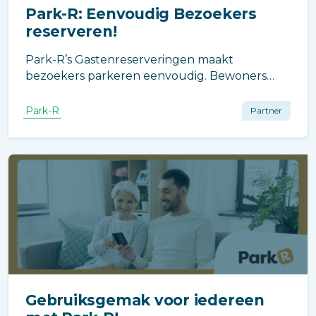
Park-R: Eenvoudig Bezoekers
reserveren!
Park-R’s Gastenreserveringen maakt
bezoekers parkeren eenvoudig. Bewoners
reserveren snel parkeerplekken, annuleren
indien nodig en ontvangen real-time
Park-R
Partner
meldingen, wat zorgt voor een vlot en
efficiënt beheer.
Gebruiksgemak voor iedereen