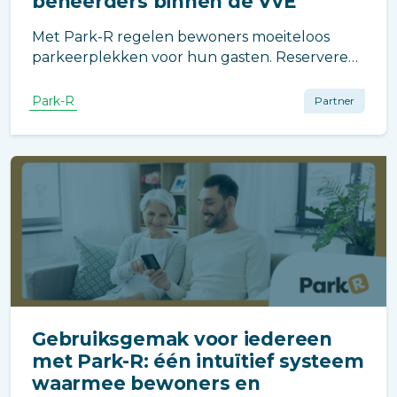
beheerders binnen de VvE
Met Park-R regelen bewoners moeiteloos
parkeerplekken voor hun gasten. Reserveren,
wijzigen of annuleren gaat in seconden.
Minder werk voor beheerders, meer gemak en
Park-R
Partner
overzicht voor iedereen in de VvE.
Gebruiksgemak voor iedereen
met Park-R: één intuïtief systeem
waarmee bewoners en