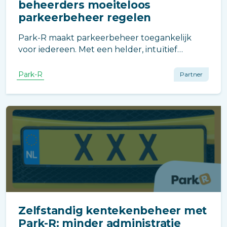
beheerders moeiteloos
parkeerbeheer regelen
Park-R maakt parkeerbeheer toegankelijk
voor iedereen. Met een helder, intuïtief
platform beheren bewoners en beheerders
eenvoudig kentekens, reserveringen en
Park-R
Partner
parkeerfaciliteiten – zonder technische kennis.
Zelfstandig kentekenbeheer met
Park-R: minder administratie