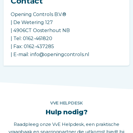
Contact
Opening Controls B.V.®
| De Wetering 127
| 4906CT Oosterhout NB
| Tel: 0162-461820
| Fax: 0162-437285
| E-mail: info@openingcontrols.nl
VVE HELPDESK
Hulp nodig?
Raadpleeg onze VvE Helpdesk, een praktische
vraagbaak en sparringpartner die uitkomst biedt bij