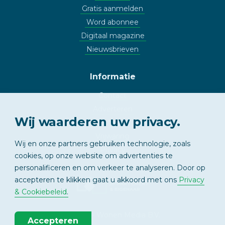
Gratis aanmelden
Word abonnee
Digitaal magazine
Nieuwsbrieven
Informatie
Contact
Adverteren
Wij waarderen uw privacy.
Copyright
Vrijwaring
Wij en onze partners gebruiken technologie, zoals
Privacy
cookies, op onze website om advertenties te
personalificeren en om verkeer te analyseren. Door op
accepteren te klikken gaat u akkoord met ons
Privacy
APPARTEMENT
& EIGENAAR
& Cookiebeleid
.
© 2026 - Wonen Media B.V.
Accepteren