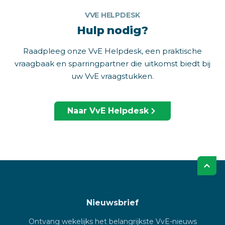
VVE HELPDESK
Hulp nodig?
Raadpleeg onze VvE Helpdesk, een praktische
vraagbaak en sparringpartner die uitkomst biedt bij
uw VvE vraagstukken.
Naar VvE Helpdesk
Nieuwsbrief
Ontvang wekelijks het belangrijkste VvE-nieuws