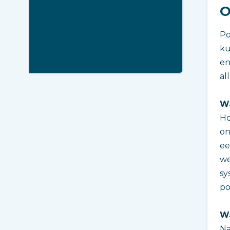
O
Po
ku
en
al
Wa
Ho
on
ee
we
sy
po
W
Na