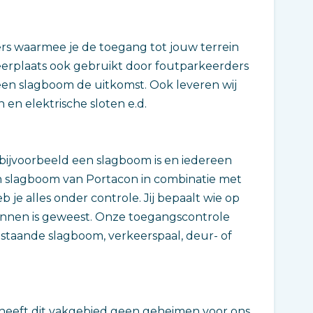
rs waarmee je de toegang tot jouw terrein
eerplaats ook gebruikt door foutparkeerders
een slagboom de uitkomst. Ook leveren wij
en elektrische sloten e.d.
r bijvoorbeeld een slagboom is en iedereen
en slagboom van Portacon in combinatie met
e alles onder controle. Jij bepaalt wie op
 binnen is geweest. Onze toegangscontrole
bestaande slagboom, verkeerspaal, deur- of
 heeft dit vakgebied geen geheimen voor ons.