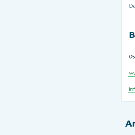
Da
B
05
ww
in
Ar