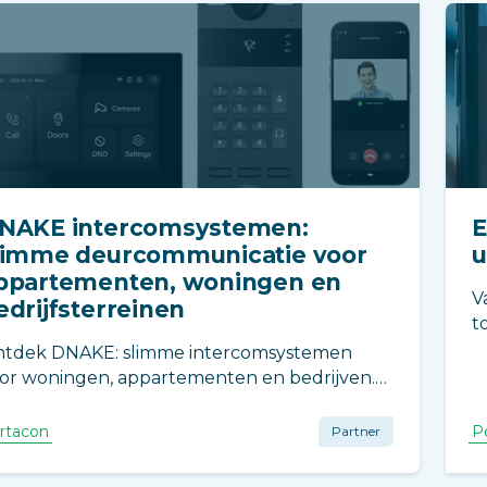
NAKE intercomsystemen:
E
limme deurcommunicatie voor
u
ppartementen, woningen en
V
edrijfsterreinen
t
e
tdek DNAKE: slimme intercomsystemen
or woningen, appartementen en bedrijven.
n IP-intercoms en cloudoplossingen tot 2-
aads retrofit systemen. Veilig communiceren,
rtacon
P
Partner
nvoudig toegang beheren en klaar voor de
ekomst.