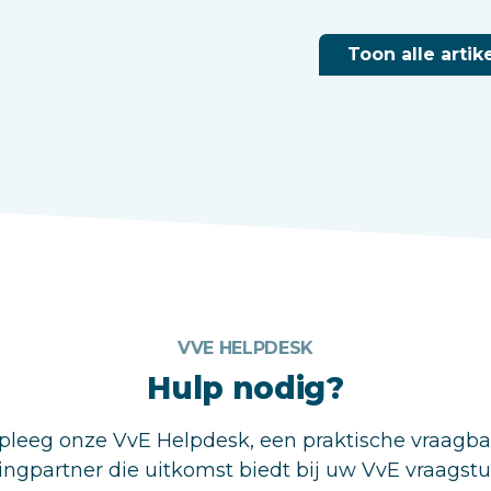
Toon alle artik
VVE HELPDESK
Hulp nodig?
leeg onze VvE Helpdesk, een praktische vraagb
ingpartner die uitkomst biedt bij uw VvE vraagst