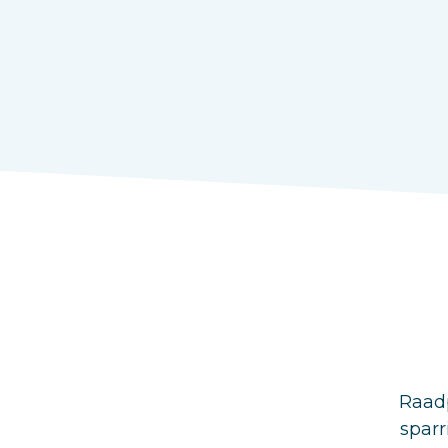
Raadp
sparr