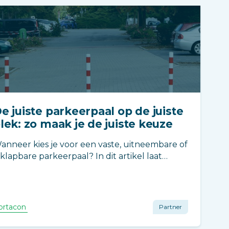
e juiste parkeerpaal op de juiste
lek: zo maak je de juiste keuze
anneer kies je voor een vaste, uitneembare of
nklapbare parkeerpaal? In dit artikel laat
ortacon zien welke oplossing het beste past
ij fietspaden, parkeerplaatsen,
innenterreinen en
edrijfsverzamelgebouwen.
ortacon
Partner