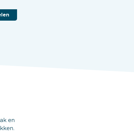
elen
aak en
ukken.