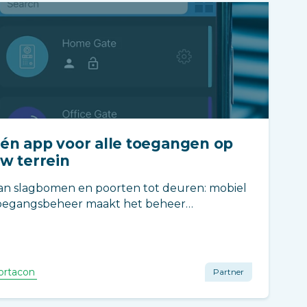
én app voor alle toegangen op
w terrein
an slagbomen en poorten tot deuren: mobiel
oegangsbeheer maakt het beheer
envoudiger, veiliger en flexibeler.
ortacon
Partner