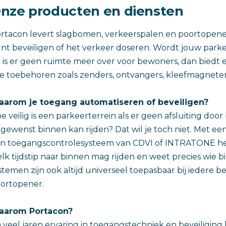
nze producten en diensten
rtacon levert slagbomen, verkeerspalen en poortopene
nt beveiligen of het verkeer doseren. Wordt jouw park
 is er geen ruimte meer over voor bewoners, dan biedt 
le toebehoren zoals zenders, ontvangers, kleefmagneten 
arom je toegang automatiseren of beveiligen?
e veilig is een parkeerterrein als er geen afsluiting doo
gewenst binnen kan rijden? Dat wil je toch niet. Met e
n toegangscontrolesysteem van CDVI of INTRATONE heb j
lk tijdstip naar binnen mag rijden en weet precies wie
stemen zijn ook altijd universeel toepasbaar bij iedere 
ortopener.
aarom Portacon?
 veel jaren ervaring in toegangstechniek en beveiliging