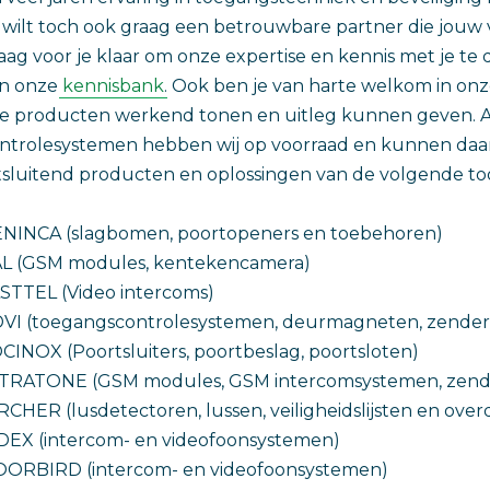
 wilt toch ook graag een betrouwbare partner die jouw
aag voor je klaar om onze expertise en kennis met je te
n onze
kennisbank
. Ook ben je van harte welkom in onz
le producten werkend tonen en uitleg kunnen geven. 
ntrolesystemen hebben wij op voorraad en kunnen daar
tsluitend producten en oplossingen van de volgende 
NINCA (slagbomen, poortopeners en toebehoren)
L (GSM modules, kentekencamera)
STTEL (Video intercoms)
VI (toegangscontrolesystemen, deurmagneten, zender
CINOX (Poortsluiters, poortbeslag, poortsloten)
TRATONE (GSM modules, GSM intercomsystemen, zender
RCHER (lusdetectoren, lussen, veiligheidslijsten en ove
DEX (intercom- en videofoonsystemen)
ORBIRD (intercom- en videofoonsystemen)