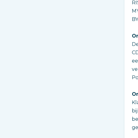
RI
MY
BY
On
De
CD
ee
ve
Po
On
Kl
bi
be
ge