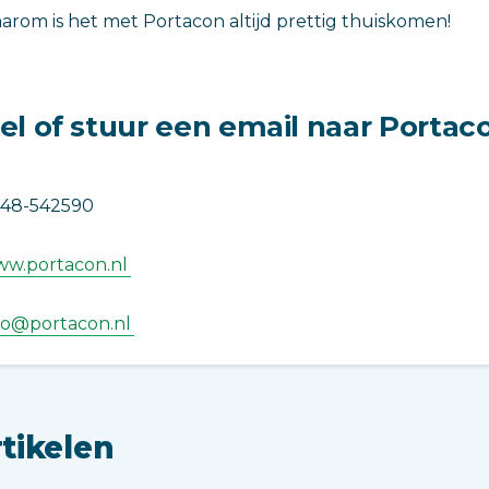
arom is het met Portacon altijd prettig thuiskomen!
el of stuur een email naar Portac
48-542590
w.portacon.nl
fo@portacon.nl
tikelen