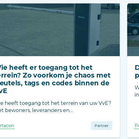
ie heeft er toegang tot het
D
errein? Zo voorkom je chaos met
p
leutels, tags en codes binnen de
W
vE
i
P
e heeft toegang tot het terrein van uw VvE?
b
t bewoners, leveranciers en
b
derhoudspartijen lopen toegangsrechten
b
el door elkaar. Lees hoe u grip houdt op
rtacon
P
Partner
eutels, tags en codes en zorgt voor veilig en
erzichtelijk toegangsbeheer.