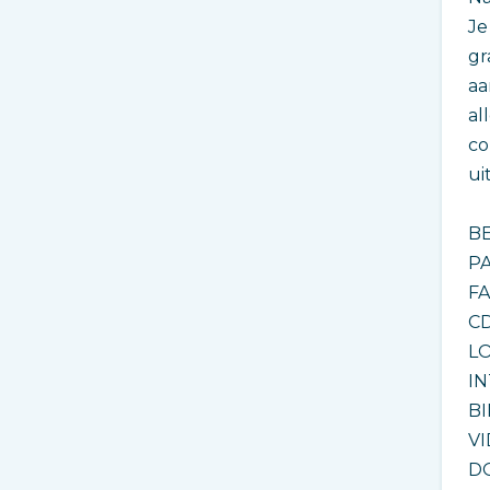
Je
gr
aa
al
co
ui
BE
PA
FA
CD
LO
IN
BI
VI
DO