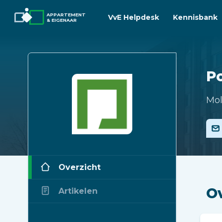
APPARTEMENT
VvE Helpdesk
Kennisbank
& EIGENAAR
P
Mol
Overzicht
O
Artikelen