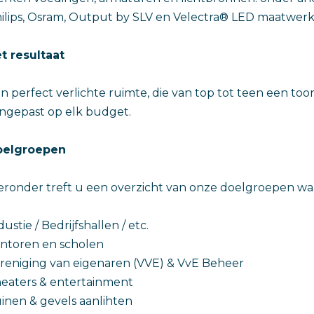
ilips, Osram, Output by SLV en Velectra® LED maatwer
t resultaat
n perfect verlichte ruimte, die van top tot teen een toonb
ngepast op elk budget.
oelgroepen
eronder treft u een overzicht van onze doelgroepen waar
dustie / Bedrijfshallen / etc.
ntoren en scholen
reniging van eigenaren (VVE) & VvE Beheer
eaters & entertainment
inen & gevels aanlihten