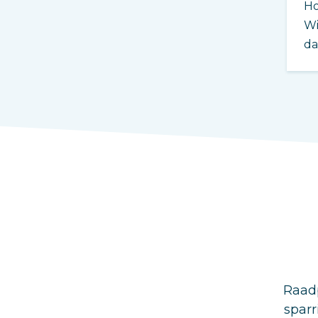
Ho
Wi
da
Raadp
sparr