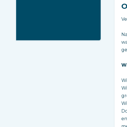
O
Ve
Na
wa
ge
Wa
Wi
Wi
gr
Wi
Do
en
me