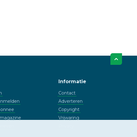
Informatie
n
Contact
aanmelden
Adverteren
bonnee
Copyright
l magazine
Vrijwaring
rieven
Privacy