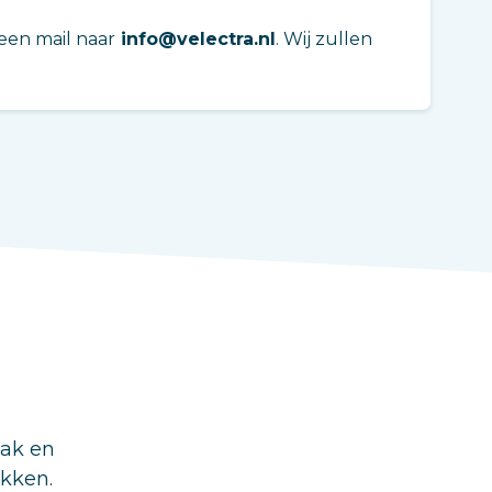
een mail naar
info@velectra.nl
. Wij zullen
aak en
ukken.