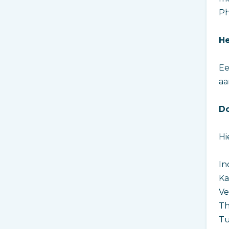
Ph
He
Ee
aa
D
Hi
In
Ka
Ve
Th
Tu