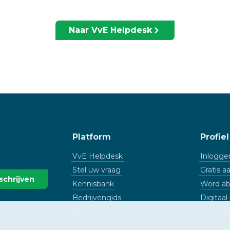
Naar VvE Helpdesk
Platform
Profiel
VvE Helpdesk
Inlogge
Stel uw vraag
Gratis 
Kennisbank
Word a
Bedrijvengids
Digitaa
Beheerders
Nieuwsb