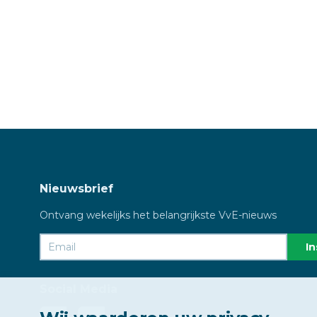
Nieuwsbrief
Ontvang wekelijks het belangrijkste VvE-nieuws
Social Media