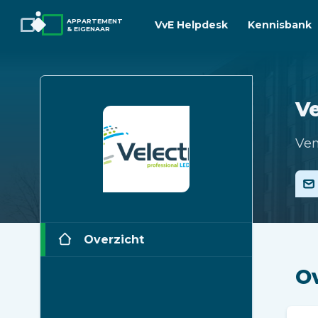
APPARTEMENT
VvE Helpdesk
Kennisbank
& EIGENAAR
Ve
Ven
Overzicht
O