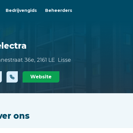
Bedrijvengids
Beheerders
lectra
nestraat 36e,
2161 LE Lisse
Website
ver ons