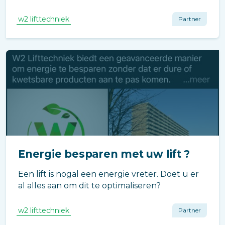
ritten de lift maakt ? Preventief onderhoud
uitvoeren middels liftgegevens ?
w2 lifttechniek
Partner
Energie besparen met uw lift ?
Een lift is nogal een energie vreter. Doet u er
al alles aan om dit te optimaliseren?
w2 lifttechniek
Partner