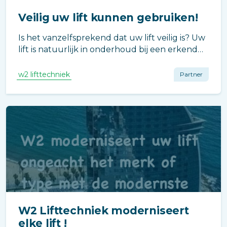
Veilig uw lift kunnen gebruiken!
Is het vanzelfsprekend dat uw lift veilig is? Uw
lift is natuurlijk in onderhoud bij een erkend
lift bedrijf. Helaas is het daarmee niet
vanzelfsprekend dat de veiligheid van de lift
w2 lifttechniek
Partner
op uw situatie is afgestemd.
W2 Lifttechniek moderniseert
elke lift !