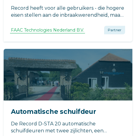
Record heeft voor alle gebruikers - die hogere
eisen stellen aan de inbraakwerendheid, maar
de comfortabele bediening en het ranke
ontwerp van onze...
FAAC Technologies Nederland B.V.
Partner
Automatische schuifdeur
De Record D-STA 20 automatische
schuifdeuren met twee zijlichten, een