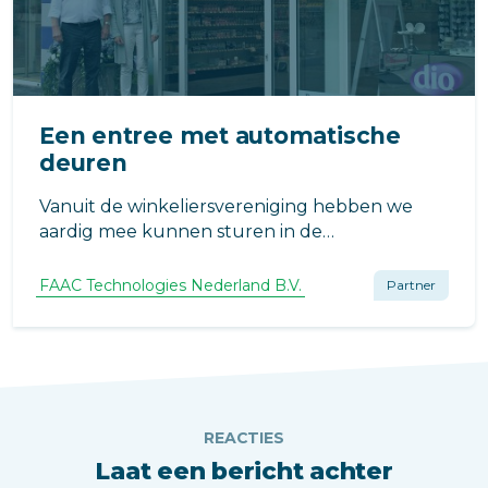
Een entree met automatische
deuren
Vanuit de winkeliersvereniging hebben we
aardig mee kunnen sturen in de
bouwplannen voor... was het spannend of alles
wel op tijd klaar zou zijn... I.p.v. de
FAAC Technologies Nederland B.V.
Partner
ingecalculeerde 3 weken hadden we 3
maanden dikke vorst waardoor de aannemer
echt alle...
REACTIES
Laat een bericht achter