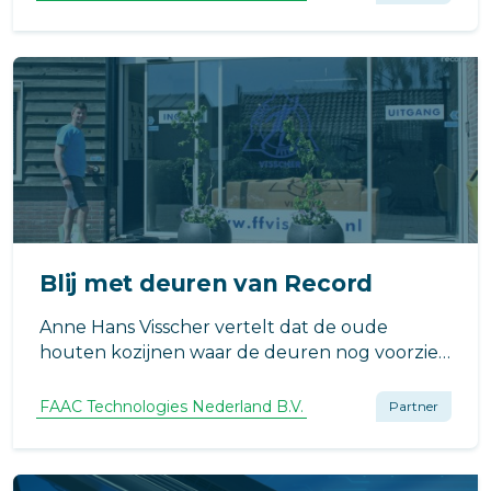
Blij met deuren van Record
Anne Hans Visscher vertelt dat de oude
houten kozijnen waar de deuren nog voorzien
waren van deurdrangers niet alleen in slechte
staat verkeerden, maar ook niet meer aan de
FAAC Technologies Nederland B.V.
Partner
moderne toegangseisen voldeden...