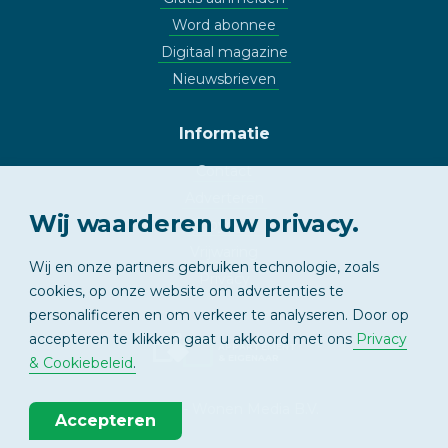
Word abonnee
Digitaal magazine
Nieuwsbrieven
Informatie
Contact
Adverteren
Wij waarderen uw privacy.
Copyright
Vrijwaring
Wij en onze partners gebruiken technologie, zoals
Privacy
cookies, op onze website om advertenties te
personalificeren en om verkeer te analyseren. Door op
accepteren te klikken gaat u akkoord met ons
Privacy
APPARTEMENT
& EIGENAAR
& Cookiebeleid
.
© 2026 - Wonen Media B.V.
Accepteren