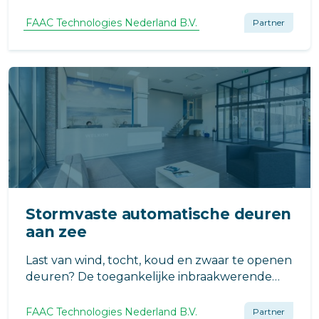
zelfdragend profiel en afdekkap van slechts
108 mm hoog en ranke deurstijlen van het..
FAAC Technologies Nederland B.V.
Partner
Stormvaste automatische deuren
aan zee
Last van wind, tocht, koud en zwaar te openen
deuren? De toegankelijke inbraakwerende
tochtsluisen zijn dan de oplossing voor uw
entree!
FAAC Technologies Nederland B.V.
Partner