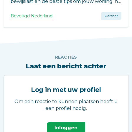
bewijslast en de beste tips om jouw woning in
2025 veilig te houden met een
bewakingscamera.
Beveiligd Nederland
Partner
REACTIES
Laat een bericht achter
Log in met uw profiel
Om een reactie te kunnen plaatsen heeft u
een profiel nodig.
Inloggen