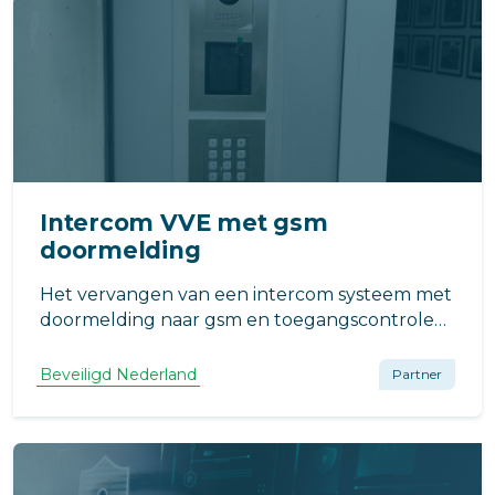
Intercom VVE met gsm
doormelding
Het vervangen van een intercom systeem met
doormelding naar gsm en toegangscontrole
mogelijkheden, dat kan geheel door ons
verzorgd worden. Ook aanpassen of
Beveiligd Nederland
Partner
vervangen van
kozijn/brievenbussen/bellenplateau is voor
ons geen probleem.