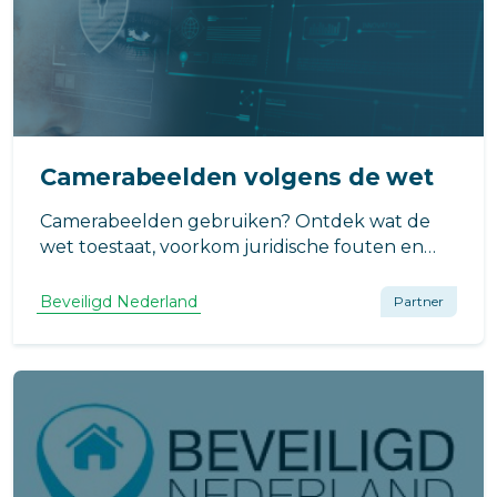
Camerabeelden volgens de wet
Camerabeelden gebruiken? Ontdek wat de
wet toestaat, voorkom juridische fouten en
bescherm jezelf tegen claims of
privacyschending.
Beveiligd Nederland
Partner