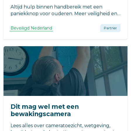
Altijd hulp binnen handbereik met een
paniekknop voor ouderen. Meer veiligheid en
rust, thuis én onderweg. Ontdek de
mogelijkheden.
Beveiligd Nederland
Partner
Dit mag wel met een
bewakingscamera
Lees alles over cameratoezicht, wetgeving,