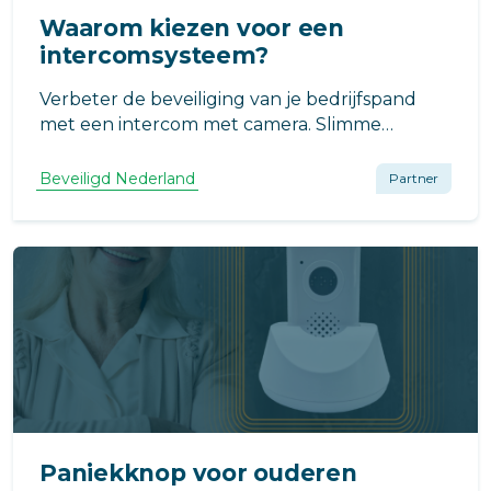
Waarom kiezen voor een
intercomsysteem?
Verbeter de beveiliging van je bedrijfspand
met een intercom met camera. Slimme
toegangscontrole en een veiliger gevoel voor
iedereen.
Beveiligd Nederland
Partner
Paniekknop voor ouderen