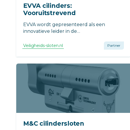
EVVA cilinders:
Vooruitstrevend
EVVA wordt gepresenteerd als een
innovatieve leider in de
beveiligingsindustrie. Gespecialiseerd in
zowel traditionele cilindersloten als
Veiligheids-sloten.nl
Partner
geavanceerde smart locks, gericht op
veiligheid, gebruiksgemak en slimme
integratie.
M&C cilindersloten