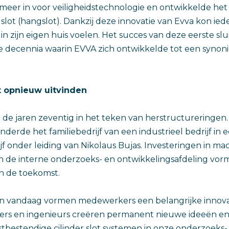
 meer in voor veiligheidstechnologie en ontwikkelde het
 slot (hangslot). Dankzij deze innovatie van Evva kon ied
g in zijn eigen huis voelen. Het succes van deze eerste slu
e decennia waarin EVVA zich ontwikkelde tot een synon
ot opnieuw uitvinden
 de jaren zeventig in het teken van herstructureringen. 
randerde het familiebedrijf van een industrieel bedrijf 
jf onder leiding van Nikolaus Bujas. Investeringen in ma
n de interne onderzoeks- en ontwikkelingsafdeling vor
in de toekomst.
an vandaag vormen medewerkers een belangrijke innovat
nders en ingenieurs creëren permanent nieuwe ideeën 
tbestendige cilinder slot systemen in onze onderzoeks-