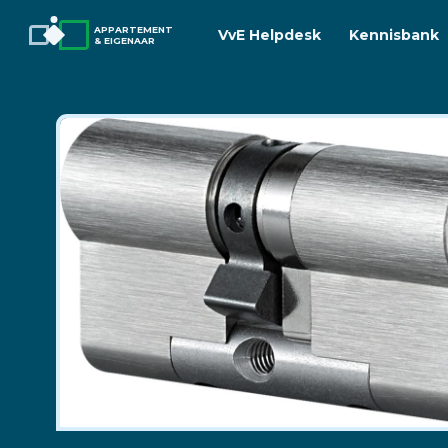
APPARTEMENT
VvE Helpdesk
Kennisbank
& EIGENAAR