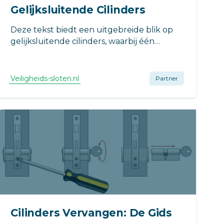
Gelijksluitende Cilinders
Deze tekst biedt een uitgebreide blik op
gelijksluitende cilinders, waarbij één
sleutel meerdere sloten opent. De blog
behandelt de basisprincipes van
cilindersloten en de werking plus
Veiligheids-sloten.nl
Partner
voordelen van gelijksluitende cilinders.
Cilinders Vervangen: De Gids