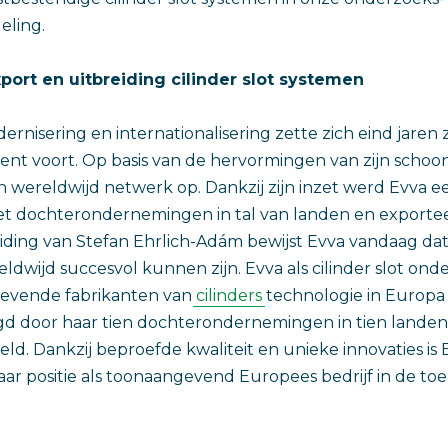
eling.
ort en uitbreiding cilinder slot systemen
rnisering en internationalisering zette zich eind jaren
t voort. Op basis van de hervormingen van zijn scho
 wereldwijd netwerk op. Dankzij zijn inzet werd Evva 
 dochterondernemingen in tal van landen en exportee
iding van Stefan Ehrlich-Adám bewijst Evva vandaag dat
ldwijd succesvol kunnen zijn. Evva als cilinder slot ond
evende fabrikanten van
cilinders
technologie in Europa
d door haar tien dochterondernemingen in tien landen
eld. Dankzij beproefde kwaliteit en unieke innovaties is
ar positie als toonaangevend Europees bedrijf in de to