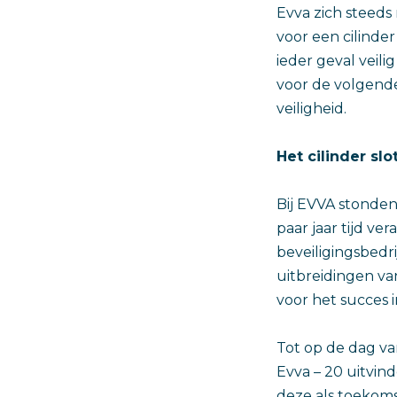
Evva zich steeds
voor een cilinder
ieder geval veili
voor de volgend
veiligheid.
Het cilinder sl
Bij EVVA stonden
paar jaar tijd ve
beveiligingsbedri
uitbreidingen va
voor het succes 
Tot op de dag v
Evva – 20 uitvi
deze als toekoms