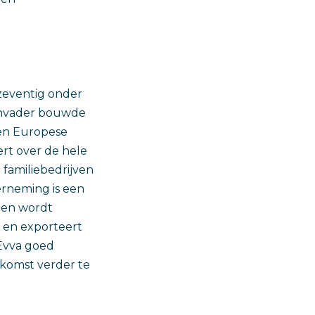
 zeventig onder
onvader bouwde
een Europese
rt over de hele
 familiebedrijven
erneming is een
 en wordt
 en exporteert
 Evva goed
ekomst verder te