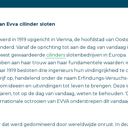
n Evva cilinder sloten
erd in 1919 opgericht in Vienna, de hoofdstad van Oosten
nderd. Vanaf de oprichting tot aan de dag van vandaag 
meest gewaardeerde
cilinders
slotenbedrijven in Europa. Z
bben aan haar trouw aan haar fundamentele waarden: i
 jaar 1919 besloten drie ingenieurs hun vindingrijkheid t
drijf op, handelend onder de naam Erfindungs-Versuch
 om ideeën en uitvindingen tot leven te brengen. Deze 
e jaren, tot op de dag van vandaag, weten te behouden.
ernationale octrooien van EVVA onderstrepen dit vandaag
r dat werd gedomineerd door wereldwijde onrust. In deze 