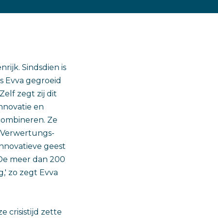
rijk. Sindsdien is
is Evva gegroeid
elf zegt zij dit
nnovatie en
e combineren. Ze
s-Verwertungs-
innovatieve geest
 'De meer dan 200
,' zo zegt Evva
crisistijd zette