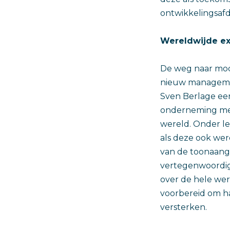
ontwikkelingsafd
Wereldwijde exp
De weg naar mode
nieuw managemen
Sven Berlage een
onderneming met
wereld. Onder le
als deze ook were
van de toonaang
vertegenwoordig
over de hele wer
voorbereid om ha
versterken.