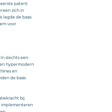
 eerste patent
ereen zich in
is legde de basis
iem voor
In slechts een
in een hypermodern
chines en
mden de basis
iekracht bij
en implementeren
 en