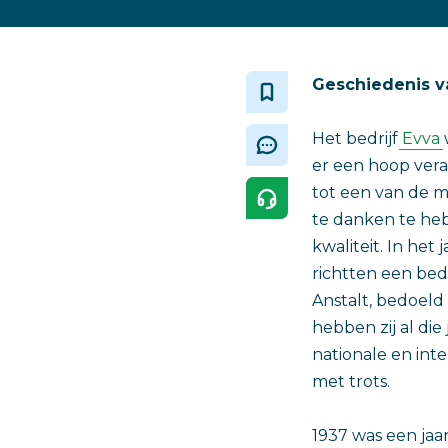
Geschiedenis va
Het bedrijf
Evva
w
er een hoop vera
tot een van de 
te danken te he
kwaliteit. In het
richtten een be
Anstalt, bedoeld
hebben zij al di
nationale en int
met trots.
1937 was een jaa