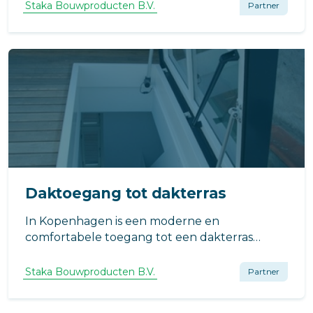
dak.
Staka Bouwproducten B.V.
Partner
Daktoegang tot dakterras
In Kopenhagen is een moderne en
comfortabele toegang tot een dakterras
gecreëerd waarbij een design trap
gecombineerd is met een glazen dakluik van
Staka Bouwproducten B.V.
Partner
Staka.