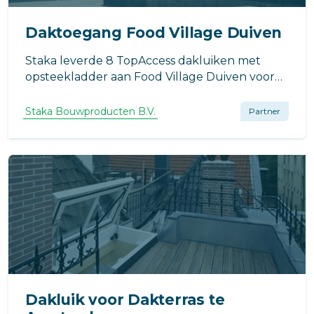
Daktoegang Food Village Duiven
Staka leverde 8 TopAccess dakluiken met
opsteekladder aan Food Village Duiven voor
veilige en energie-efficiënte daktoegang in dit
grootschalige horeca- en leisurecomplex.
Staka Bouwproducten B.V.
Partner
Dakluik voor Dakterras te