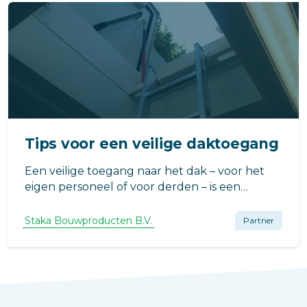
Tips voor een veilige daktoegang
Een veilige toegang naar het dak – voor het
eigen personeel of voor derden – is een
absolute must als het gaat om een veilige
werkomgeving. Daarom een aantal tips voor
Staka Bouwproducten B.V.
Partner
het creëren van een veilige daktoegang.