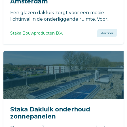
Amsterdam
Een glazen dakluik zorgt voor een mooie
lichtinval in de onderliggende ruimte. Voor
een gerenoveerd pand in Amsterdam, heeft
Staka Dakluiken voor toegang tot het
Staka Bouwproducten B.V.
Partner
dakterras een dakluik met glas geleverd.
Staka Dakluik onderhoud
zonnepanelen