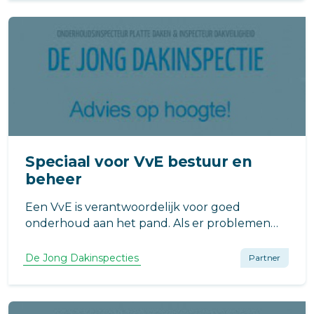
Speciaal voor VvE bestuur en
beheer
Een VvE is verantwoordelijk voor goed
onderhoud aan het pand. Als er problemen
ontstaan door niet of onvoldoende
onderhoud, kan zij aansprakelijk worden
De Jong Dakinspecties
Partner
gesteld voor gemaakte herstelkosten en tot
het betalen van een schadevergoeding voor
gederfd woongenot