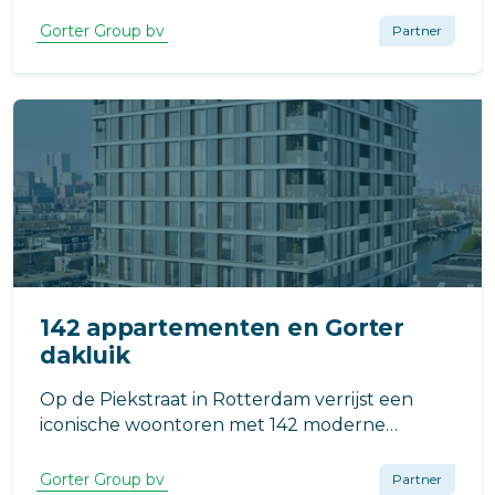
Compaxo Vlees in Zevenaar voor het RHT-
dakluik van Gorter. Waarom? Het dakluik
Gorter Group bv
Partner
draagt bij aan een energiezuinig pand en biedt
een compleet veilige toegang tot het dak.
142 appartementen en Gorter
dakluik
Op de Piekstraat in Rotterdam verrijst een
iconische woontoren met 142 moderne
appartementen. Dit project, ontworpen door
het Rotterdamse architectenbureau KCAP,
Gorter Group bv
Partner