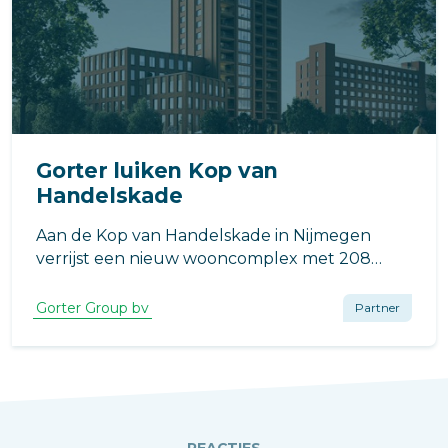
Gorter luiken Kop van
Handelskade
Aan de Kop van Handelskade in Nijmegen
verrijst een nieuw wooncomplex met 208
wooneenheden, ontwikkeld door Explorius
Vastgoedontwikkeling B.V. en ontworpen door
Gorter Group bv
Partner
architectenbureau De Zwarte Hond.