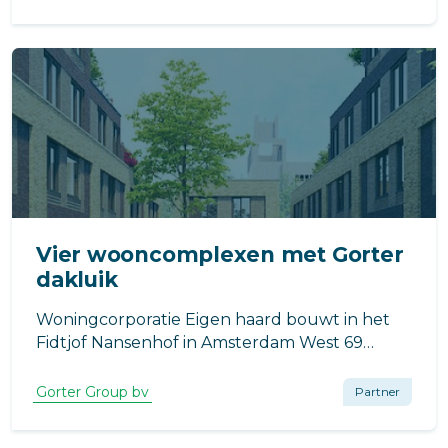
wordt gerealiseerd in opdracht van Heijmans
Woningbouw B.V. uit Rosmalen.
Vier wooncomplexen met Gorter
dakluik
Woningcorporatie Eigen haard bouwt in het
Fidtjof Nansenhof in Amsterdam West 69
energiezuinige woningen in vier
bouwblokken. Elk blok krijgt voor een veilige
Gorter Group bv
Partner
toegang tot het dak een energiezuinig
dakluik van Gorter.