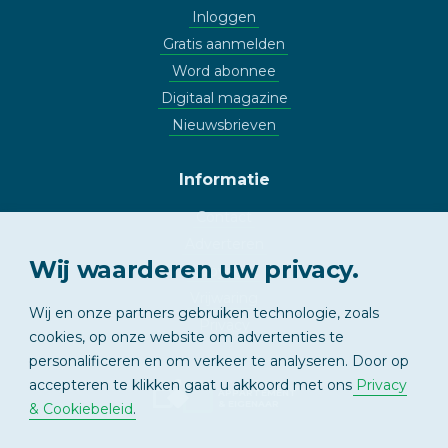
Inloggen
Gratis aanmelden
Word abonnee
Digitaal magazine
Nieuwsbrieven
Informatie
Contact
Adverteren
Wij waarderen uw privacy.
Copyright
Vrijwaring
Wij en onze partners gebruiken technologie, zoals
Privacy
cookies, op onze website om advertenties te
personalificeren en om verkeer te analyseren. Door op
accepteren te klikken gaat u akkoord met ons
Privacy
APPARTEMENT
& EIGENAAR
& Cookiebeleid
.