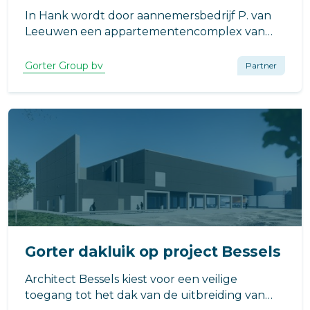
In Hank wordt door aannemersbedrijf P. van
Leeuwen een appartementencomplex van
vier bouwlagen hoog en bestaande uit twintig
vrijwel energieneutrale sociale
Gorter Group bv
Partner
huurappartementen gebouwd. Op het dak
komt het Gorter dakluik.
Gorter dakluik op project Bessels
Architect Bessels kiest voor een veilige
toegang tot het dak van de uitbreiding van