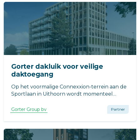
Gorter dakluik voor veilige
daktoegang
Op het voormalige Connexxion-terrein aan de
Sportlaan in Uithoorn wordt momenteel
gewerkt aan de realisatie van 22 moderne
appartementen.
Gorter Group bv
Partner