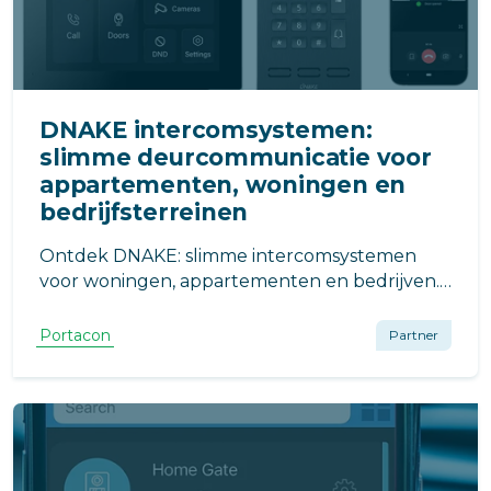
DNAKE intercomsystemen:
slimme deurcommunicatie voor
appartementen, woningen en
bedrijfsterreinen
Ontdek DNAKE: slimme intercomsystemen
voor woningen, appartementen en bedrijven.
Van IP-intercoms en cloudoplossingen tot 2-
draads retrofit systemen. Veilig communiceren,
Portacon
Partner
eenvoudig toegang beheren en klaar voor de
toekomst.