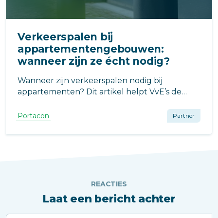
Verkeerspalen bij
appartementengebouwen:
wanneer zijn ze écht nodig?
Wanneer zijn verkeerspalen nodig bij
appartementen? Dit artikel helpt VvE’s de
juiste balans te vinden tussen veiligheid en
toegankelijkheid, en legt de verschillen uit
Portacon
Partner
tussen vaste, handmatige en automatische
bollards.
REACTIES
Laat een bericht achter