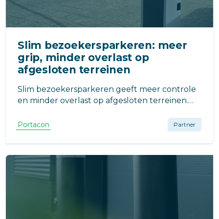
Slim bezoekersparkeren: meer
grip, minder overlast op
afgesloten terreinen
Slim bezoekersparkeren geeft meer controle
en minder overlast op afgesloten terreinen.
Met digitale toegang, kentekenherkenning en
slimme systemen beheer je efficiënt én benut
Portacon
Partner
je parkeerplaatsen beter, zelfs als extra
inkomstenbron buiten gebruikstijden.