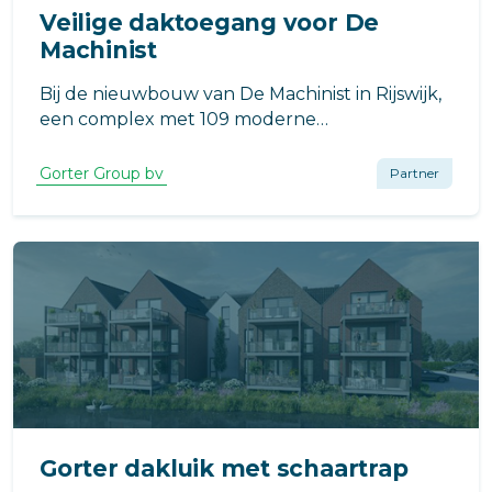
Veilige daktoegang voor De
Machinist
Bij de nieuwbouw van De Machinist in Rijswijk,
een complex met 109 moderne
appartementen, is veilige daktoegang een
essentieel onderdeel van het ontwerp.
Gorter Group bv
Partner
Gorter dakluik met schaartrap