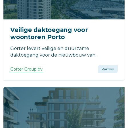
Veilige daktoegang voor
woontoren Porto
Gorter levert veilige en duurzame
daktoegang voor de nieuwbouw van
woontoren Porto in Almere Duin. Het gebouw
omvat 102 appartementen en maakt deel uit
Gorter Group bv
Partner
van de grootschalige gebiedsontwikkeling in
Almere Poort.