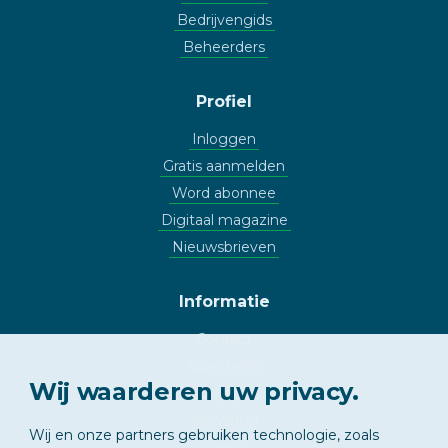
Bedrijvengids
Beheerders
Profiel
Inloggen
Gratis aanmelden
Word abonnee
Digitaal magazine
Nieuwsbrieven
Informatie
Contact
Adverteren
Wij waarderen uw privacy.
Copyright
Vrijwaring
Wij en onze partners gebruiken technologie, zoals
Privacy