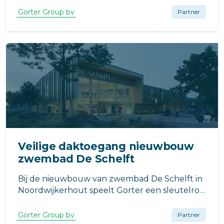
dakluik van Gorter. Waarom? Het dakluik
Gorter Group bv
Partner
draagt bij aan een energiezuinig pand en biedt
een compleet veilige toegang tot het dak.
Veilige daktoegang nieuwbouw
zwembad De Schelft
Bij de nieuwbouw van zwembad De Schelft in
Noordwijkerhout speelt Gorter een sleutelrol
in het realiseren van veilige en energiezuinige
toegang tot de daken en installatieruimtes.
Gorter Group bv
Partner