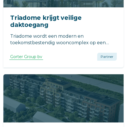
Triadome krijgt veilige
daktoegang
Triadome wordt een modern en
toekomstbestendig wooncomplex op een
bijzondere locatie aan de Vliet. De daktoegang
speelt een bescheiden maar belangrijke rol
Gorter Group bv
Partner
binnen het totale ontwerp, omdat veilige
inspectie en onderhoud van het dak cruciaal
zijn.