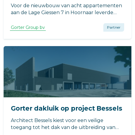
Voor de nieuwbouw van acht appartementen
aan de Lage Giessen 7 in Hoornaar leverde
Gorter een dakluik met geïntegreerde
schaartrap. De toepassing zorgt voor een
Gorter Group bv
Partner
veilige en praktische daktoegang, met
minimale impact op de beschikbare ruimte in
de woning.
Gorter dakluik op project Bessels
Architect Bessels kiest voor een veilige
toegang tot het dak van de uitbreiding van
Compaxo Vlees in Zevenaar voor het RHT-