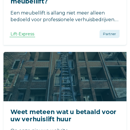
meubellift?
Een meubellift is allang niet meer alleen
bedoeld voor professionele verhuisbedrijven.
Juist particulieren maken er steeds vaker
gebruik. Het bespaart tijd, voorkomt stress en
Lift-Express
Partner
maakt een verhuizing of levering een stuk
eenvoudiger.
Weet meteen wat u betaald voor
uw verhuislift huur