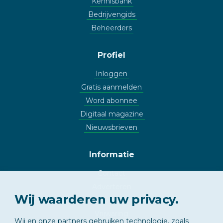
Kennisbank
Bedrijvengids
Beheerders
Profiel
Inloggen
Gratis aanmelden
Word abonnee
Digitaal magazine
Nieuwsbrieven
Informatie
Contact
Adverteren
Wij waarderen uw privacy.
Copyright
Vrijwaring
Wij en onze partners gebruiken technologie, zoals