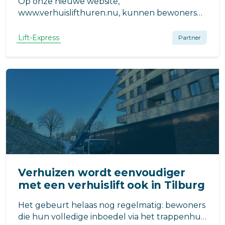
Op onze nieuwe website,
www.verhuislifthuren.nu, kunnen bewoners
zelf een prijs berekenen via de
kostencalculator. Het mooiste? Het bedrag dat
Lift-Express
Partner
uit de calculator komt, is het bedrag dat
daadwerkelijk betaald wordt. Geen
verrassingen, geen extra kosten acht
Verhuizen wordt eenvoudiger
met een verhuislift ook in Tilburg
Het gebeurt helaas nog regelmatig: bewoners
die hun volledige inboedel via het trappenhuis