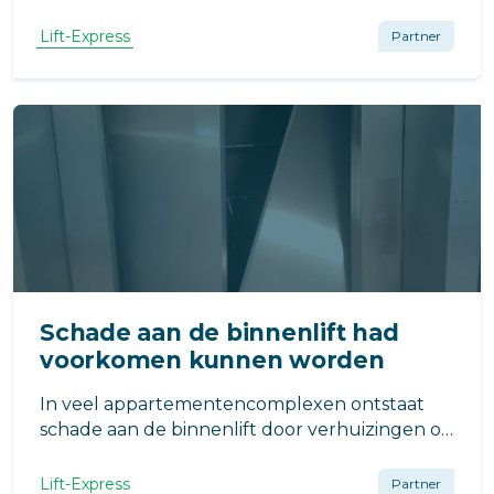
of de binnenlift proberen te verhuizen. Of die
ene bank die nét niet past, maar toch wordt
Lift-Express
Partner
doorgeduwd.
Schade aan de binnenlift had
voorkomen kunnen worden
In veel appartementencomplexen ontstaat
schade aan de binnenlift door verhuizingen of
het vervoeren van grote meubels. Krassen,
deuken en dure reparaties zijn vaak het
Lift-Express
Partner