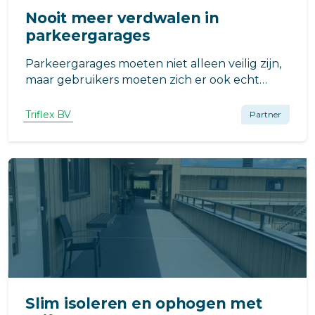
Nooit meer verdwalen in
parkeergarages
Parkeergarages moeten niet alleen veilig zijn,
maar gebruikers moeten zich er ook echt
veilig voelen. Door het toepassen van de
Wayfinding-strategie wordt het de gebruiker
Triflex BV
Partner
makkelijk gemaakt om op een veilige en
prettige manier de weg te vinden in een open
Slim isoleren en ophogen met