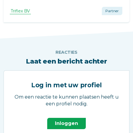
problemen als scheurvorming en lekkage.
Triflex heeft al enkele jaren goed contact met
Triflex BV
Partner
de gemeente Meierijstad en werd gevraagd
om advies.
REACTIES
Laat een bericht achter
Log in met uw profiel
Om een reactie te kunnen plaatsen heeft u
een profiel nodig.
Inloggen