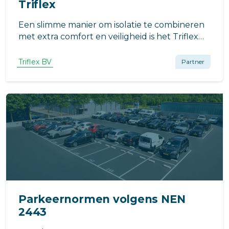
Triflex
Een slimme manier om isolatie te combineren
met extra comfort en veiligheid is het Triflex
BIS systeem. Dit systeem is speciaal ontwikkeld
voor het isoleren en/of ophogen van balkon-,
Triflex BV
Partner
galerij- en (dak)terrasvloeren.
Parkeernormen volgens NEN
2443