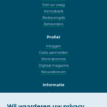
Stel uw vraag
Kennisbank
Bedrijvengids
Beheerders
Profiel
Inloggen
Gratis aanmelden
Word abonnee
Digitaal magazine
Nieuwsbrieven
Informatie
Contact
Adverteren
Wij waarderen uw privacy.
Copyright