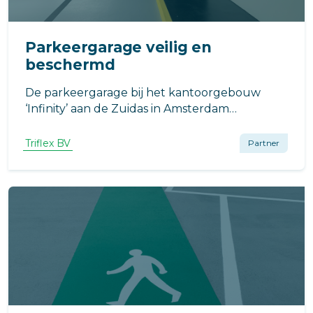
Parkeergarage veilig en
beschermd
De parkeergarage bij het kantoorgebouw
‘Infinity’ aan de Zuidas in Amsterdam
vertoonde verschillende problemen. Zo was
de vloerafwerking verouderd, glad en
Triflex BV
Partner
versleten. Hoog tijd dus voor een renovatie! De
producten van Triflex werden hiervoor
gebruikt.