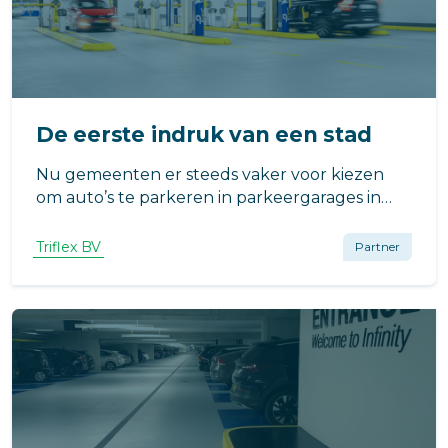
De eerste indruk van een stad
Nu gemeenten er steeds vaker voor kiezen
om auto’s te parkeren in parkeergarages in
plaats van op straat, gelden parkeergarages
steeds meer als eerste indruk van een
Triflex BV
Partner
binnenstad. En voor een optimale eerste
indruk krijg je vaak maar één kans.