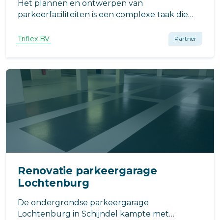
Het plannen en ontwerpen van
parkeerfaciliteiten is een complexe taak die
vraagt om zorgvuldige overweging van
verschillende factoren. Om te helpen is de
Triflex BV
Partner
Nederlandse norm NEN 2443 ontwikkeld.
Deze norm bevat richtlijnen en
aanbevelingen.
Renovatie parkeergarage
Lochtenburg
De ondergrondse parkeergarage
Lochtenburg in Schijndel kampte met