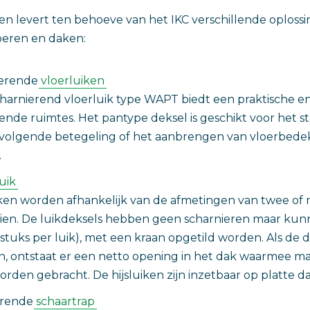
en levert ten behoeve van het IKC verschillende oploss
oeren en daken:
ierende
vloerluiken
harnierend vloerluik type WAPT biedt een praktische en
ende ruimtes. Het pantype deksel is geschikt voor het s
volgende betegeling of het aanbrengen van vloerbedekk
.
uik
uiken worden afhankelijk van de afmetingen van twee of
zien. De luikdeksels hebben geen scharnieren maar kun
r stuks per luik), met een kraan opgetild worden. Als de 
jn, ontstaat er een netto opening in het dak waarmee ma
rden gebracht. De hijsluiken zijn inzetbaar op platte d
erende
schaartrap