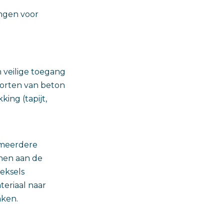
ingen voor
 veilige toegang
torten van beton
ing (tapijt,
 meerdere
nen aan de
deksels
teriaal naar
aken.