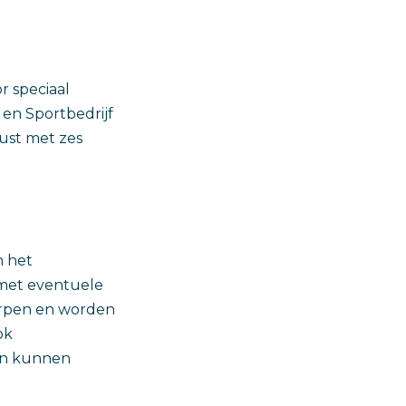
r speciaal
en Sportbedrijf
ust met zes
n het
 met eventuele
worpen en worden
ok
ten kunnen