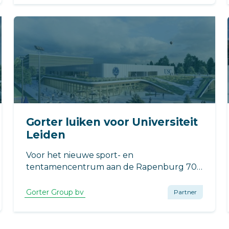
realisatie van de derde fase zowel dak- als
vloerluiken.
Gorter luiken voor Universiteit
Leiden
Voor het nieuwe sport- en
tentamencentrum aan de Rapenburg 70
in Leiden heeft BINX Smartility gekozen
voor Gorter-oplossingen waaronder een
Gorter Group bv
Partner
RHT1025 dakluik en zestien aluminium
vloerluiken van 600 x 600 mm.