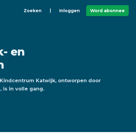
Zoeken
Inloggen
Word abonnee
k- en
n
l Kindcentrum Katwijk, ontworpen door
is in volle gang.