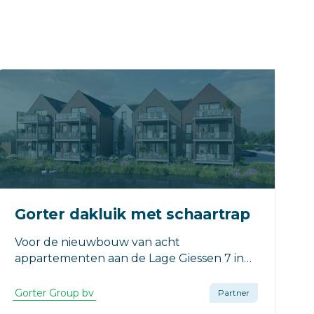
Gorter dakluik met schaartrap
Voor de nieuwbouw van acht
appartementen aan de Lage Giessen 7 in
Hoornaar leverde Gorter een dakluik met
geïntegreerde schaartrap. De toepassing
Gorter Group bv
Partner
zorgt voor een veilige en praktische