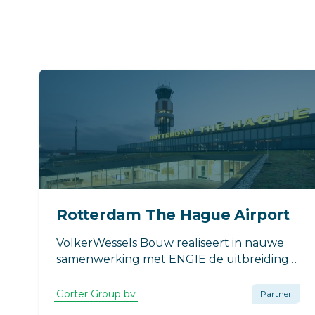
Rotterdam The Hague Airport
VolkerWessels Bouw realiseert in nauwe
samenwerking met ENGIE de uitbreiding
van Terminal 1 van Rotterdam The Hague
Airport. In de uitbreiding worden drie PT-
Gorter Group bv
Partner
50-ST (stalen) vloerluiken toegepast voor