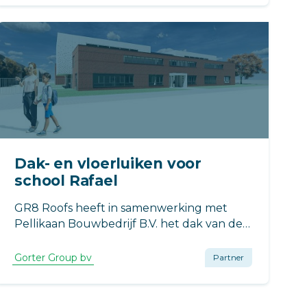
daktoegang, met minimale impact op de
beschikbare ruimte in de woning.
Dak- en vloerluiken voor
school Rafael
GR8 Roofs heeft in samenwerking met
Pellikaan Bouwbedrijf B.V. het dak van de
nieuwbouw van Rafael in Utrecht, school
voor speciaal onderwijs aan zeer moeilijk
Gorter Group bv
Partner
lerende kinderen, gerealiseerd.