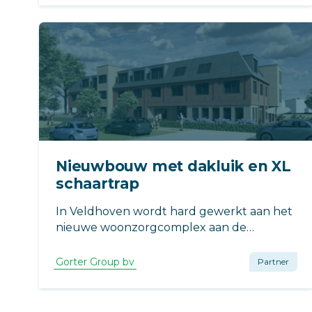
de bereikbaarheid van de onderliggende
ruimtes.
Nieuwbouw met dakluik en XL
schaartrap
In Veldhoven wordt hard gewerkt aan het
nieuwe woonzorgcomplex aan de
Zandoerleseweg. Dit moderne complex is
ontworpen om bewoners een veilige,
Gorter Group bv
Partner
comfortabele en zorgvriendelijke
woonomgeving te bieden.