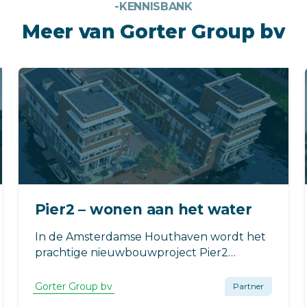
-KENNISBANK
Meer van Gorter Group bv
Pier2 – wonen aan het water
In de Amsterdamse Houthaven wordt het
prachtige nieuwbouwproject Pier2
ontwikkeld. Er komen in totaal 130
eengezinswoningen van vier ofvijf
Gorter Group bv
Partner
verdiepingen. Gorter levert voor de