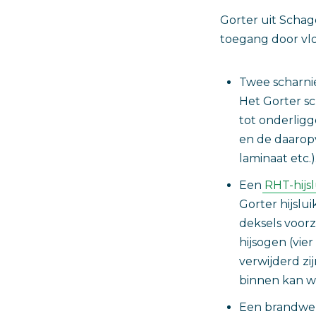
Gorter uit Schag
toegang door vl
Twee scharn
Het Gorter sc
tot onderligg
en de daarop
laminaat etc.)
Een
RHT-hijsl
Gorter hijsl
deksels voor
hijsogen (vie
verwijderd zi
binnen kan wo
Een brandw