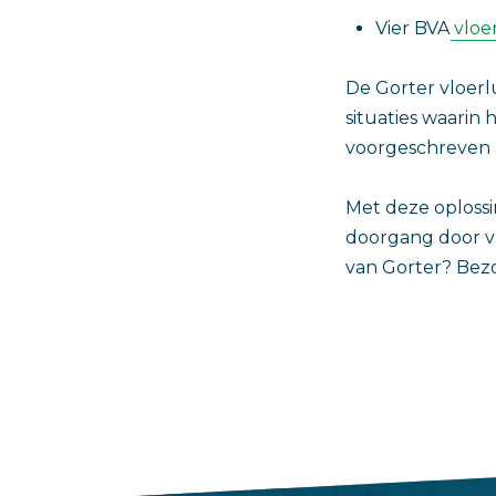
Vier BVA
vloe
De Gorter vloer
situaties waarin
voorgeschreven 
Met deze oploss
doorgang door vl
van Gorter? Be