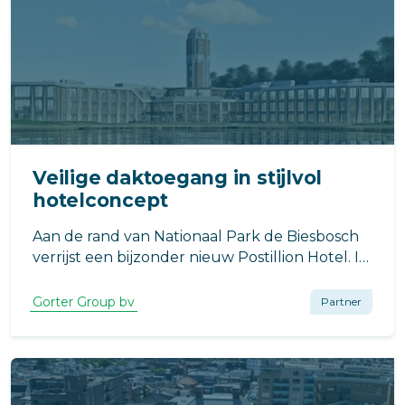
Veilige daktoegang in stijlvol
hotelconcept
Aan de rand van Nationaal Park de Biesbosch
verrijst een bijzonder nieuw Postillion Hotel. In
Raamsdonkveer, op de locatie van de
voormalige Veerse Toren, werkt VB Bouw aan
Gorter Group bv
Partner
een moderne hotelvoorziening met een
uitgesproken architectonisch karakter.