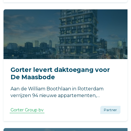
Gorter levert daktoegang voor
De Maasbode
Aan de William Boothlaan in Rotterdam
verrijzen 94 nieuwe appartementen,
ontworpen door van Bergen Kolpa
Architecten. Van Wijnen Stolwijk B.V. realiseert
Gorter Group bv
Partner
dit project als onderdeel van de verdichting
van Rotterdam.