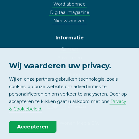
Word abonnee
Digitaal magazine
Nieuwsbrieven
Informatie
Contact
Adverteren
Wij waarderen uw privacy.
Copyright
Vrijwaring
Wij en onze partners gebruiken technologie, zoals
Privacy
cookies, op onze website om advertenties te
personalificeren en om verkeer te analyseren. Door op
accepteren te klikken gaat u akkoord met ons
Privacy
APPARTEMENT
& EIGENAAR
& Cookiebeleid
.
© 2026 - Wonen Media B.V.
Accepteren