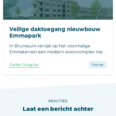
Veilige daktoegang nieuwbouw
Emmapark
In Brunssum verrijst op het voormalige
Emmaterrein een modern wooncomplex met
80 appartementen, verdeeld over twee
bouwblokken. Het project, ontwikkeld door
Gorter Group bv
Partner
BPD en uitgevoerd door BAM, is ontworpen
door CB5 Architecten uit Maastricht.
REACTIES
Laat een bericht achter