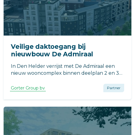
Veilige daktoegang bij
nieuwbouw De Admiraal
In Den Helder verrijst met De Admiraal een
nieuw wooncomplex binnen deelplan 2 en 3
van Halter Bellevue, een ontwikkeling die het
stationsgebied van Den Helder nieuw leven in
Gorter Group bv
Partner
moet blazen.