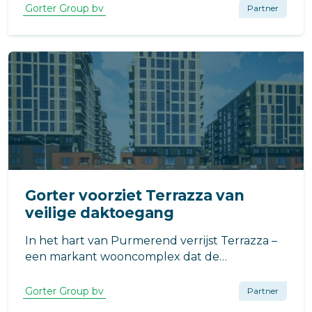
schaartrap. De toepassing zorgt voor een
Gorter Group bv
Partner
veilige en praktische daktoegang, met
minimale impact op de beschikbare ruimte in
de woning.
Gorter voorziet Terrazza van
veilige daktoegang
In het hart van Purmerend verrijst Terrazza –
een markant wooncomplex dat de
Waterlandlaan nieuw elan geeft.
Gorter Group bv
Partner