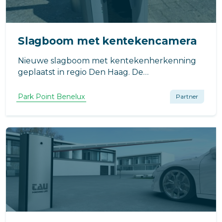
Slagboom met kentekencamera
Nieuwe slagboom met kentekenherkenning
geplaatst in regio Den Haag. De
slagboominstallatie is voorzien van led-
verlichting en aanrijdbeveiliging.
Park Point Benelux
Partner