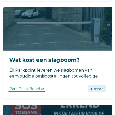
Wat kost een slagboom?
Bij Parkpoint leveren we slagbomen van
eenvoudige basisopstellingen tot volledige
geïntegreerde toegangsoplossingen.
Parkpoint levert, installeert en onderhoud
Park Point Benelux
Partner
toegangstechniek.