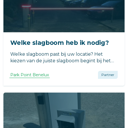
Welke slagboom heb ik nodig?
Welke slagboom past bij uw locatie? Het
kiezen van de juiste slagboom begint bij het
bepalen van het doel: is het voor
toegangscontrole, verkeersregulatie, of
Park Point Benelux
Partner
parkeerbeheer? Het gebruik bepaalt de
benodigde specificaties en functionaliteit.