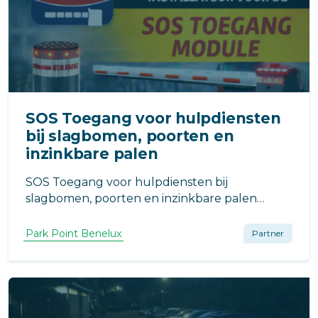
SOS Toegang voor hulpdiensten
bij slagbomen, poorten en
inzinkbare palen
SOS Toegang voor hulpdiensten bij
slagbomen, poorten en inzinkbare palen
Snelle toegang voor brandweer, ambulance
en politie bij noodsituaties. Parkpoint is
Park Point Benelux
Partner
installateur van de SOS module.