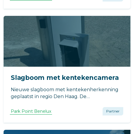
Slagboom met kentekencamera
Nieuwe slagboom met kentekenherkenning
geplaatst in regio Den Haag. De
slagboominstallatie is voorzien van led-
verlichting en aanrijdbeveiliging.
Park Point Benelux
Partner