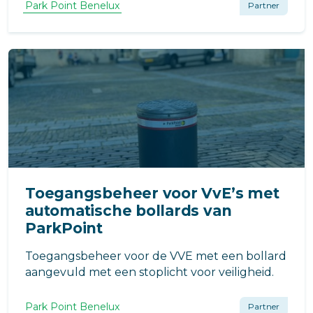
en politie bij noodsituaties. Parkpoint is
Park Point Benelux
Partner
installateur van de SOS module.
Toegangsbeheer voor VvE’s met
automatische bollards van
ParkPoint
Toegangsbeheer voor de VVE met een bollard
aangevuld met een stoplicht voor veiligheid.
Park Point Benelux
Partner