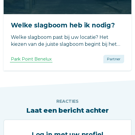
Welke slagboom heb ik nodig?
Welke slagboom past bij uw locatie? Het
kiezen van de juiste slagboom begint bij het
bepalen van het doel: is het voor
toegangscontrole, verkeersregulatie, of
Park Point Benelux
Partner
parkeerbeheer? Het gebruik bepaalt de
benodigde specificaties en functionaliteit.
REACTIES
Laat een bericht achter
Log in met uw profiel