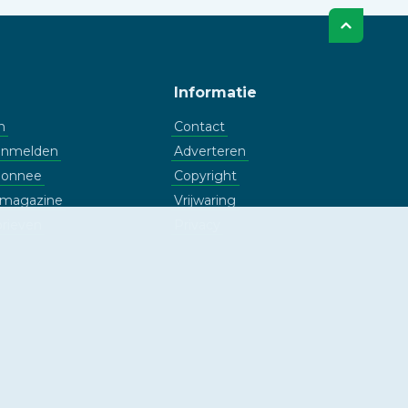
Informatie
n
Contact
aanmelden
Adverteren
bonnee
Copyright
l magazine
Vrijwaring
rieven
Privacy