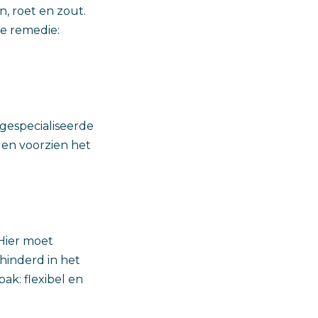
n, roet en zout.
ze remedie:
 gespecialiseerde
i en voorzien het
 Hier moet
inderd in het
ak: flexibel en