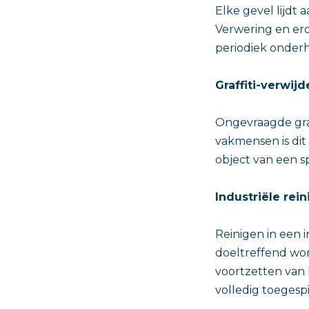
Elke gevel lijdt 
Verwering en ero
periodiek onder
Graffiti-verwijd
Ongevraagde graf
vakmensen is dit 
object van een spe
Industriële rein
Reinigen in een i
doeltreffend wo
voortzetten van 
volledig toegespi