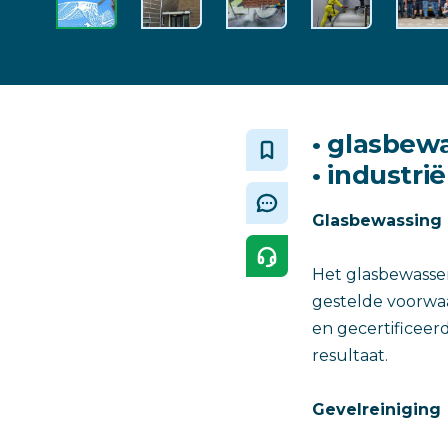
• glasbewa
• industrië
Glasbewassing
Het glasbewassen
gestelde voorwaa
en gecertificeer
resultaat.
Gevelreiniging