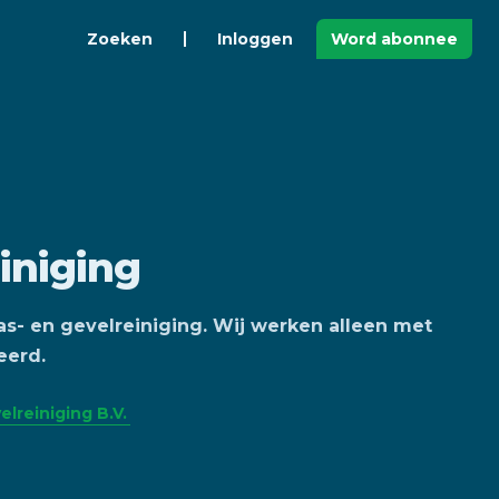
Zoeken
Inloggen
Word abonnee
iniging
las- en gevelreiniging. Wij werken alleen met
eerd.
lreiniging B.V.