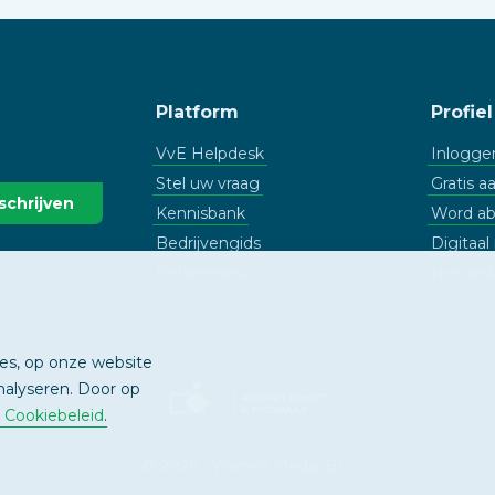
Platform
Profiel
VvE Helpdesk
Inlogge
Stel uw vraag
Gratis 
Kennisbank
Word a
Bedrijvengids
Digitaa
Beheerders
Nieuwsb
ies, op onze website
nalyseren. Door op
APPARTEMENT
& EIGENAAR
& Cookiebeleid
.
© 2026 - Wonen Media B.V.