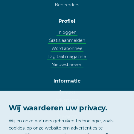
Beheerders
Profiel
Inloggen
Gratis aanmelden
Word abonnee
Digitaal magazine
Nieuwsbrieven
Informatie
Contact
Adverteren
Wij waarderen uw privacy.
Copyright
Vrijwaring
Wij en onze partners gebruiken technologie, zoals
Privacy
cookies, op onze website om advertenties te