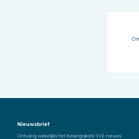
Om
Nieuwsbrief
Ontvang wekelijks het belangrijkste VvE-nieuws