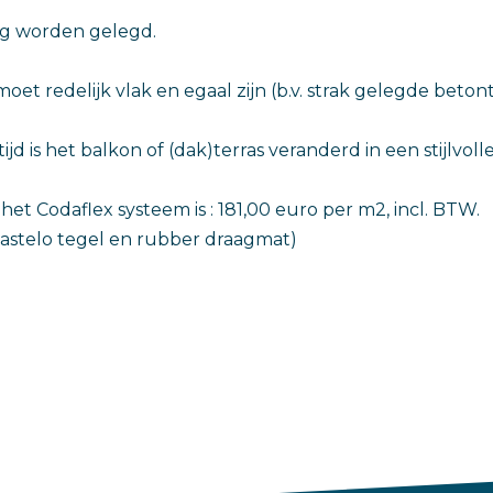
ng worden gelegd.
et redelijk vlak en egaal zijn (b.v. strak gelegde beton
jd is het balkon of (dak)terras veranderd in een stijlvolle
het Codaflex systeem is : 181,00 euro per m2, incl. BTW.
ef Castelo tegel en rubber draagmat)