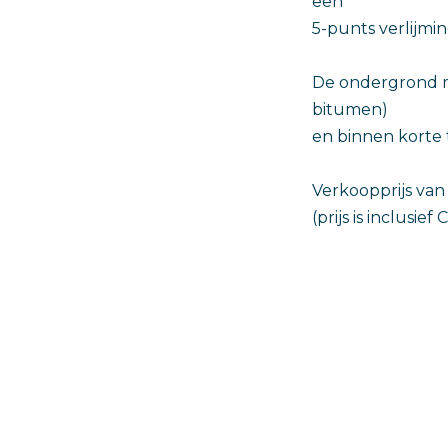
een
5-punts verlijmi
De ondergrond mo
bitumen)
en binnen korte ti
Verkoopprijs van 
(prijs is inclusi