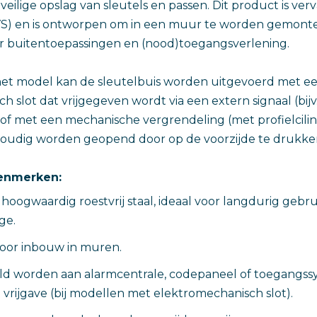
veilige opslag van sleutels en passen. Dit product is ver
(RVS) en is ontworpen om in een muur te worden gemont
or buitentoepassingen en (nood)toegangsverlening.
 het model kan de sleutelbuis worden uitgevoerd met e
 slot dat vrijgegeven wordt via een extern signaal (bijv
of met een mechanische vergrendeling (met profielcilind
voudig worden geopend door op de voorzijde te drukke
kenmerken:
oogwaardig roestvrij staal, ideaal voor langdurig gebru
ge.
or inbouw in muren.
d worden aan alarmcentrale, codepaneel of toegangss
 vrijgave (bij modellen met elektromechanisch slot).