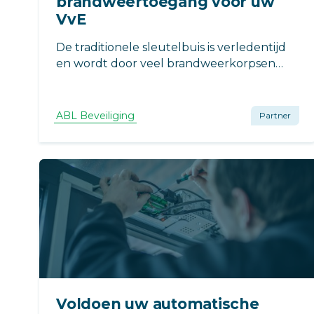
brandweertoegang voor uw
VvE
De traditionele sleutelbuis is verledentijd
en wordt door veel brandweerkorpsen
niet meer geaccepteerd. De vervanger
voor de traditionele sleutelbuis? De
elektronische sleutelbuis die geopend kan
ABL Beveiliging
Partner
worden via verschillende aansturingen
zoals SOS toegang.
Voldoen uw automatische