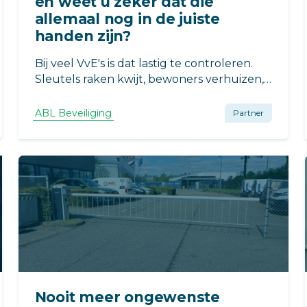
en weet u zeker dat die
allemaal nog in de juiste
handen zijn?
Bij veel VvE's is dat lastig te controleren.
Sleutels raken kwijt, bewoners verhuizen,
druppels verdwijnen in een la en voor u
het weet weet niemand meer precies wie
ABL Beveiliging
Partner
er nog toegang heeft tot de centrale hal,
de fietsenstalling of de parkeergarage.
Nooit meer ongewenste