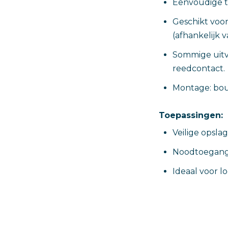
Eenvoudige to
Geschikt voo
(afhankelijk 
Sommige uitvo
reedcontact.
Montage: bou
Toepassingen:
Veilige opsla
Noodtoegang 
Ideaal voor l