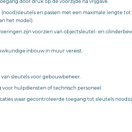
egang door druk op de voorzijde na vrijgave.
r (nood)sleutels en passen met een maximale lengte to
van het model).
eringen zijn voorzien van objectsleutel- en cilinderbew
wkundige inbouw in muur vereist.
g van sleutels voor gebouwbeheer.
voor hulpdiensten of technisch personeel.
ocaties waar gecontroleerde toegang tot sleutels noodzake