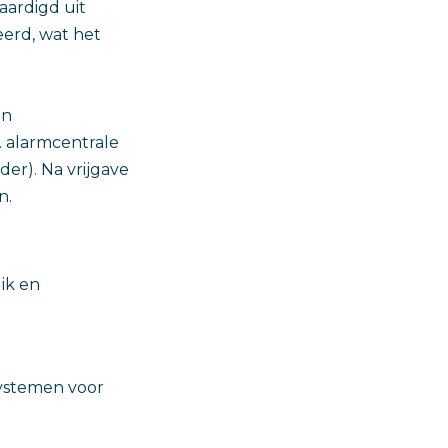
vaardigd uit
eerd, wat het
en
. alarmcentrale
er). Na vrijgave
n.
ik en
ystemen voor