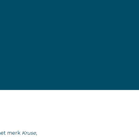
 het merk
Kruse
,