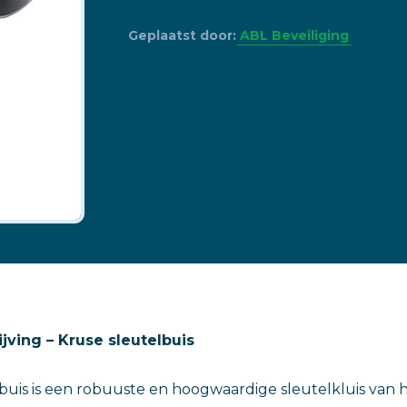
Geplaatst door:
ABL Beveiliging
ving – Kruse sleutelbuis
buis is een robuuste en hoogwaardige sleutelkluis van