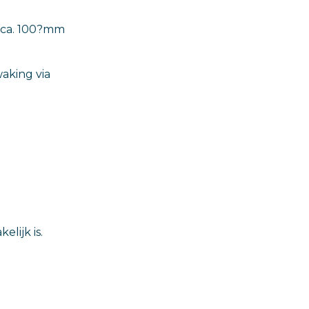
t ca. 100?mm
aking via
lijk is.