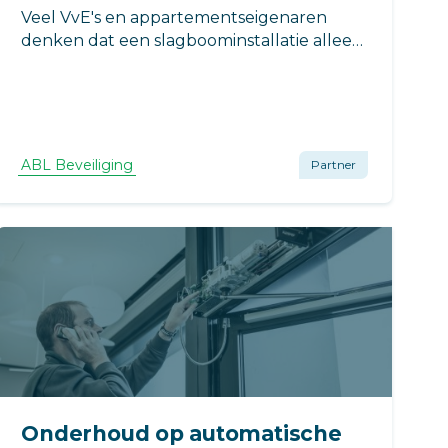
Veel VvE's en appartementseigenaren
denken dat een slagboominstallatie alleen
interessant is voor grote parkeerterreinen
of bedrijfslocaties. In werkelijkheid is een
moderne slagboom vaak verrassend
betaalbaar en levert deze direct voordelen
op.
ABL Beveiliging
Partner
Onderhoud op automatische