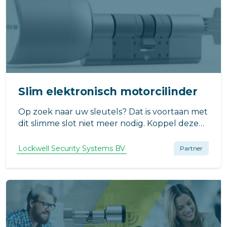
Slim elektronisch motorcilinder
Op zoek naar uw sleutels? Dat is voortaan met
dit slimme slot niet meer nodig. Koppel deze
Slim Elektronische Motorcilinder met de app
en ontgrendel uw voordeur met een
Lockwell Security Systems BV
Partner
eenvoudig ‘tikje’ op uw smartphone of Apple
Watch.