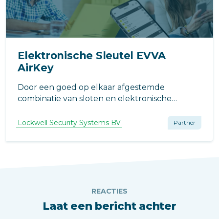
Elektronische Sleutel EVVA
AirKey
Door een goed op elkaar afgestemde
combinatie van sloten en elektronische
voorzieningen zorgt u ervoor dat uw pand er
open en toegankelijk uitziet, maar
Lockwell Security Systems BV
Partner
tegelijkertijd hermetisch afgesloten is voor
bezoekers of niet-geaccrediteerde
werknemers.
REACTIES
Laat een bericht achter