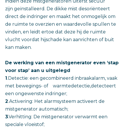
indien deze mistgeneratoren uiterst secuur
zijn geïnstalleerd. De dikke mist desoriënteert
direct de indringer en maakt het onmogelijk om
de ruimte te overzien en waardevolle spullen te
vinden, en leidt ertoe dat deze hij de ruimte
vlucht voordat hijschade kan aanrichten of buit
kan maken.
De werking van een mistgenerator even ‘stap
voor stap’ aan u uitgelegd
1
.Detectie: een gecombineerd inbraakalarm, vaak
met bewegings- of warmtedetectie,detecteert
een ongewenste indringer;
2
.Activering: Het alarmsysteem activeert de
mistgenerator automatisch;
3
.Verhitting: De mistgenerator verwarmt een
speciale vloeistof;