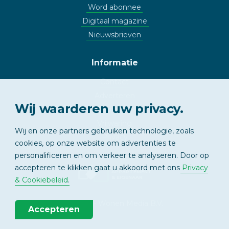
Word abonnee
Digitaal magazine
Nieuwsbrieven
Informatie
Contact
Adverteren
Wij waarderen uw privacy.
Copyright
Vrijwaring
Wij en onze partners gebruiken technologie, zoals
Privacy
cookies, op onze website om advertenties te
personalificeren en om verkeer te analyseren. Door op
accepteren te klikken gaat u akkoord met ons
Privacy
APPARTEMENT
& EIGENAAR
& Cookiebeleid
.
© 2026 - Wonen Media B.V.
Accepteren