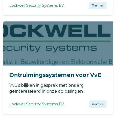
en ontgrendel deuren/kasten met een
Lockwell Security Systems BV
Partner
eenvoudig ‘tikje’ op uw smartphone of
smartwatch.
Ontruimingssystemen voor VvE
VvE’s blijken in gesprek met ons erg
geïnteresseerd in onze oplossingen.
Lockwell Security Systems BV
Partner