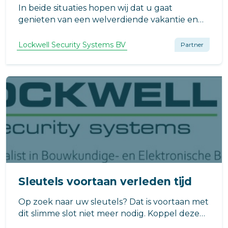
In beide situaties hopen wij dat u gaat
genieten van een welverdiende vakantie en
na afloop uitgerust en met nieuwe energie
weer thuis komt.
Lockwell Security Systems BV
Partner
Sleutels voortaan verleden tijd
Op zoek naar uw sleutels? Dat is voortaan met
dit slimme slot niet meer nodig. Koppel deze
Slim Elektronische Motorcilinder met de app