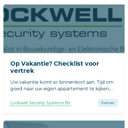
Op Vakantie? Checklist voor
vertrek
Uw vakantie komt er binnenkort aan. Tijd om
goed naar uw eigen appartement te kijken,
want is dat wel goed beveiligd tegen inbraak?
Misschien heeft u goedgekeurde
Lockwell Security Systems BV
Partner
veiligheidssloten nodig en/of een
inbraaksignaleringssysteem en/of
beveiligingscamera’s.