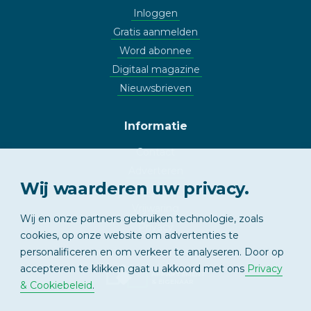
Inloggen
Gratis aanmelden
Word abonnee
Digitaal magazine
Nieuwsbrieven
Informatie
Contact
Adverteren
Wij waarderen uw privacy.
Copyright
Vrijwaring
Wij en onze partners gebruiken technologie, zoals
Privacy
cookies, op onze website om advertenties te
personalificeren en om verkeer te analyseren. Door op
accepteren te klikken gaat u akkoord met ons
Privacy
APPARTEMENT
& EIGENAAR
& Cookiebeleid
.