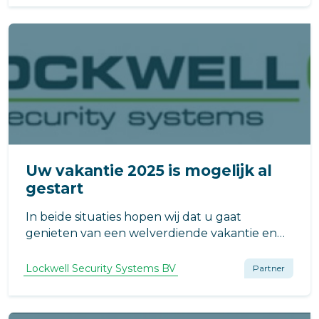
Uw vakantie 2025 is mogelijk al
gestart
In beide situaties hopen wij dat u gaat
genieten van een welverdiende vakantie en
na afloop uitgerust en met nieuwe energie
weer thuis komt.
Lockwell Security Systems BV
Partner