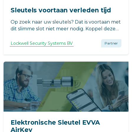
Sleutels voortaan verleden tijd
Op zoek naar uw sleutels? Dat is voortaan met
dit slimme slot niet meer nodig. Koppel deze
Slim Elektronische Motorcilinder met de app
en ontgrendel deuren/kasten met een
Lockwell Security Systems BV
Partner
eenvoudig ‘tikje’ op uw smartphone of
smartwatch.
Elektronische Sleutel EVVA
AirKey