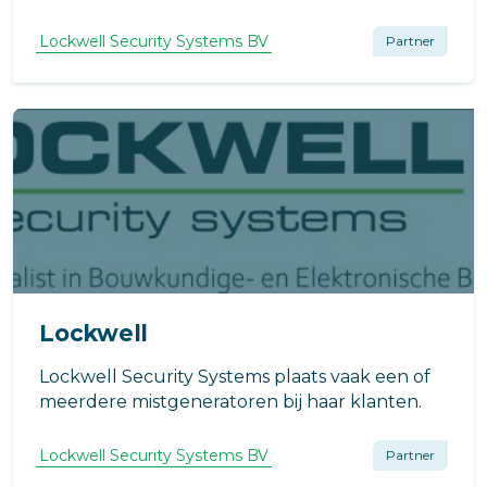
voorzieningen zorgt u ervoor dat uw pand er
open en toegankelijk uitziet, maar
Lockwell Security Systems BV
Partner
tegelijkertijd hermetisch afgesloten is voor
bezoekers of niet-geaccrediteerde
werknemers.
Lockwell
Lockwell Security Systems plaats vaak een of
meerdere mistgeneratoren bij haar klanten.
Lockwell Security Systems BV
Partner