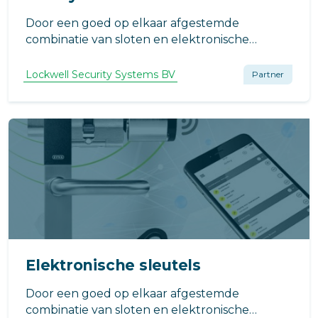
Door een goed op elkaar afgestemde
combinatie van sloten en elektronische
voorzieningen zorgt u ervoor dat uw pand er
open en toegankelijk uitziet, maar
Lockwell Security Systems BV
Partner
tegelijkertijd hermetisch afgesloten is voor
bezoekers of niet-geaccrediteerde
werknemers.
Elektronische sleutels
Door een goed op elkaar afgestemde
combinatie van sloten en elektronische