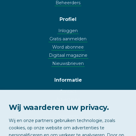
Beheerders
Profiel
Inloggen
Gratis aanmelden
Word abonnee
Digitaal magazine
Nieuwsbrieven
Informatie
Contact
Adverteren
Wij waarderen uw privacy.
Copyright
Vrijwaring
Wij en onze partners gebruiken technologie, zoals
Privacy
cookies, op onze website om advertenties te
personalificeren en om verkeer te analyseren. Door op