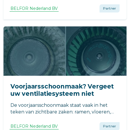
luchtkanalen is geen onderwerp waar
bewoners warm voor lopen. Het is onzichtbaar,
BELFOR Nederland BV
Partner
technisch en lijkt niet urgent. En precies
daarom wordt het bij veel VvE’s uitgesteld.
Voorjaarsschoonmaak? Vergeet
uw ventilatiesysteem niet
De voorjaarsschoonmaak staat vaak in het
teken van zichtbare zaken: ramen, vloeren,
keukens. Maar één essentieel onderdeel
wordt structureel overgeslagen: het
BELFOR Nederland BV
Partner