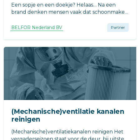
Een sopje en een doekje? Helaas… Na een
brand denken mensen vaak dat schoonmaken
‘gewoon’ schoonmaken is. Maar schijn
bedriegt. Brandschadeherstel is specialistisch
BELFOR Nederland BV
Partner
werk, waarbij verkeerde aanpak juist méér
schade kan veroorzaken.
(Mechanische)ventilatie kanalen
reinigen
(Mechanische)ventilatiekanalen reinigen Het
vergaderseizoen staat voor de deur, bij uitstek