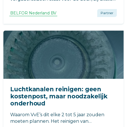
DE gelegenheid om het reinigen van de
(mechanische)ventilatiekanalen of WTW-
BELFOR Nederland BV
Partner
installaties onder de aandacht te brengen
Luchtkanalen reinigen: geen
kostenpost, maar noodzakelijk
onderhoud
Waarom VvE’s dit elke 2 tot 5 jaar zouden
moeten plannen. Het reinigen van