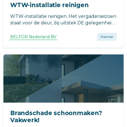
WTW-installatie reinigen
WTW-installatie reinigen. Het vergaderseizoen
staat voor de deur, bij uitstek DE gelegenheid
om het reinigen van de
(mechanische)ventilatiekanalen of WTW-
BELFOR Nederland BV
Partner
installaties onder de aandacht te brengen.
Brandschade schoonmaken?
Vakwerk!