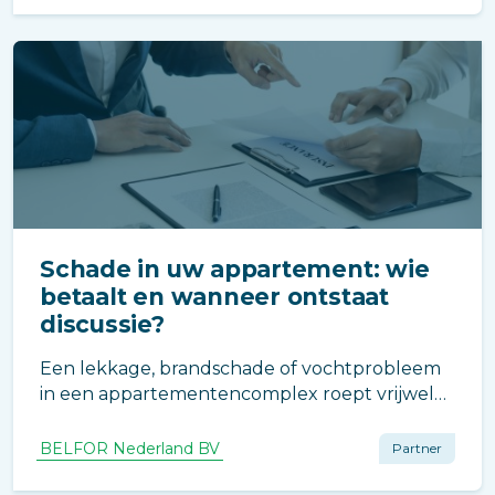
plek.
Schade in uw appartement: wie
betaalt en wanneer ontstaat
discussie?
Een lekkage, brandschade of vochtprobleem
in een appartementencomplex roept vrijwel
direct dezelfde vraag op: Wie betaalt dit? In
theorie is het antwoord vaak duidelijk. In de
BELFOR Nederland BV
Partner
praktijk leidt dit regelmatig tot discussie