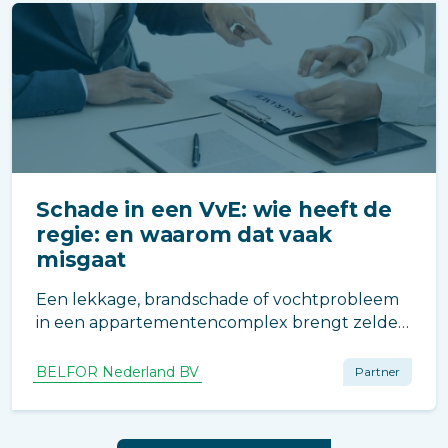
Schade in een VvE: wie heeft de
regie: en waarom dat vaak
misgaat
Een lekkage, brandschade of vochtprobleem
in een appartementencomplex brengt zelden
alleen technische uitdagingen met zich mee.
In de praktijk ontstaat er vaak een ander
BELFOR Nederland BV
Partner
probleem: onduidelijkheid over wie de regie
heeft. En daar gaat het regelmatig mis.