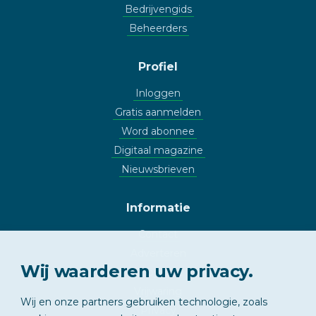
Bedrijvengids
Beheerders
Profiel
Inloggen
Gratis aanmelden
Word abonnee
Digitaal magazine
Nieuwsbrieven
Informatie
Contact
Adverteren
Wij waarderen uw privacy.
Copyright
Vrijwaring
Wij en onze partners gebruiken technologie, zoals
Privacy