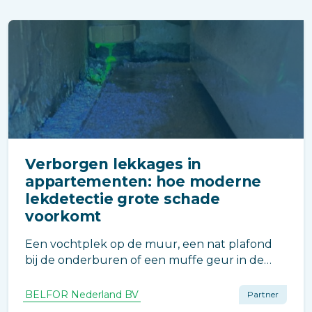
Verborgen lekkages in
appartementen: hoe moderne
lekdetectie grote schade
voorkomt
Een vochtplek op de muur, een nat plafond
bij de onderburen of een muffe geur in de
badkamer. Vaak zijn dit de eerste signalen van
een lekkage. Maar de daadwerkelijke oorzaak
BELFOR Nederland BV
Partner
bevindt zich regelmatig op een heel andere