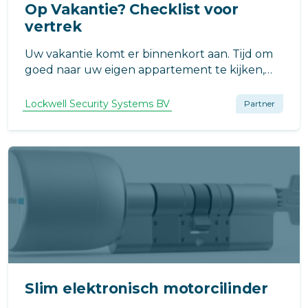
Op Vakantie? Checklist voor
vertrek
Uw vakantie komt er binnenkort aan. Tijd om
goed naar uw eigen appartement te kijken,
want is dat wel goed beveiligd tegen inbraak?
Misschien heeft u goedgekeurde
Lockwell Security Systems BV
Partner
veiligheidssloten nodig en/of een
inbraaksignaleringssysteem en/of
beveiligingscamera’s.
Slim elektronisch motorcilinder