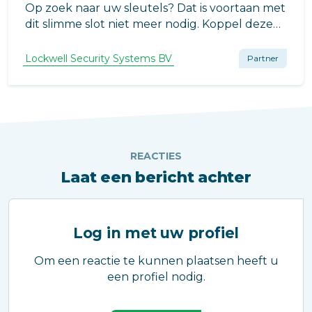
Op zoek naar uw sleutels? Dat is voortaan met
dit slimme slot niet meer nodig. Koppel deze
Slim Elektronische Motorcilinder met de app
en ontgrendel uw voordeur met een
Lockwell Security Systems BV
Partner
eenvoudig ‘tikje’ op uw smartphone of Apple
Watch.
REACTIES
Laat een bericht achter
Log in met uw profiel
Om een reactie te kunnen plaatsen heeft u
een profiel nodig.