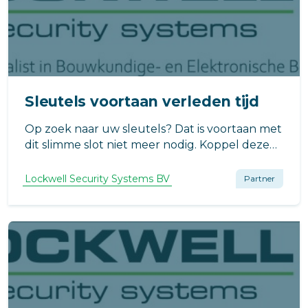
Sleutels voortaan verleden tijd
Op zoek naar uw sleutels? Dat is voortaan met
dit slimme slot niet meer nodig. Koppel deze
Slim Elektronische Motorcilinder met de app
en ontgrendel deuren/kasten met een
Lockwell Security Systems BV
Partner
eenvoudig ‘tikje’ op uw smartphone of
smartwatch.