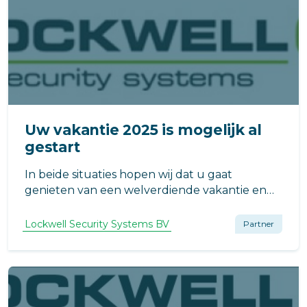
Uw vakantie 2025 is mogelijk al
gestart
In beide situaties hopen wij dat u gaat
genieten van een welverdiende vakantie en
na afloop uitgerust en met nieuwe energie
weer thuis komt.
Lockwell Security Systems BV
Partner