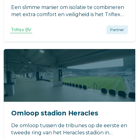
Een slimme manier om isolatie te combineren
met extra comfort en veiligheid is het Triflex
BIS systeem. Dit systeem is speciaal ontwikkeld
voor het isoleren en/of ophogen van balkon-,
Triflex BV
Partner
galerij- en (dak)terrasvloeren.
Omloop stadion Heracles
De omloop tussen de tribunes op de eerste en
tweede ring van het Heracles stadion in