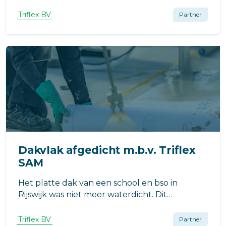
Almelo, vertoonde gebreken. Zo was de vloer
niet voldoende antislip en was er op diverse
Triflex BV
Partner
plekken sprake van onthechting en lekkage.
Triflex bood de oplossing!
Dakvlak afgedicht m.b.v. Triflex
SAM
Het platte dak van een school en bso in
Rijswijk was niet meer waterdicht. Dit
probleem moest worden aangepakt. De
producten van Triflex boden de oplossing en
Triflex BV
Partner