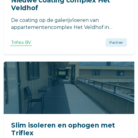
Nieuwe coating complex Het
Veldhof
De coating op de galerijvloeren van
appartementencomplex Het Veldhof in
Enschede, was aan het einde van haar
levensduur en diende gerenoveerd te
Triflex BV
Partner
worden met een nieuwe hoogwaardige
coating.
Slim isoleren en ophogen met
Triflex