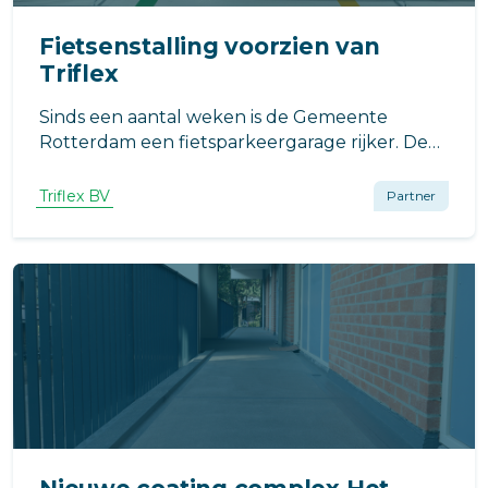
Fietsenstalling voorzien van
Triflex
Sinds een aantal weken is de Gemeente
Rotterdam een fietsparkeergarage rijker. De
garage werd gerealiseerd met de producen
van Triflex!
Triflex BV
Partner