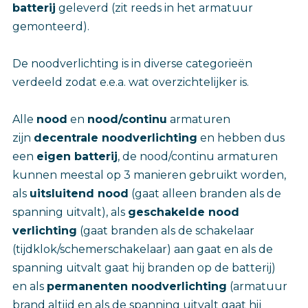
batterij
geleverd (zit reeds in het armatuur
gemonteerd).
De noodverlichting is in diverse categorieën
verdeeld zodat e.e.a. wat overzichtelijker is.
Alle
nood
en
nood/continu
armaturen
zijn
decentrale noodverlichting
en hebben dus
een
eigen batterij
, de nood/continu armaturen
kunnen meestal op 3 manieren gebruikt worden,
als
uitsluitend nood
(gaat alleen branden als de
spanning uitvalt), als
geschakelde nood
verlichting
(gaat branden als de schakelaar
(tijdklok/schemerschakelaar) aan gaat en als de
spanning uitvalt gaat hij branden op de batterij)
en als
permanenten noodverlichting
(armatuur
brand altijd en als de spanning uitvalt gaat hij