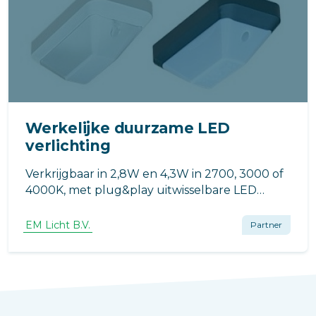
Werkelijke duurzame LED
verlichting
Verkrijgbaar in 2,8W en 4,3W in 2700, 3000 of
4000K, met plug&play uitwisselbare LED
lichtbron (Philips, Osram/LEDVANCE, Bailey
etc.)
EM Licht B.V.
Partner