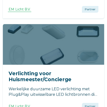
lens, dipswitch (zelftest/standaard) en dimbare
groene LED. Ideaal voor LED-buizen.
EM Licht B.V.
Partner
Verlichting voor
Huismeester/Concierge
Werkelijke duurzame LED verlichting met
Plug&Play uitwisselbare LED lichtbronnen die
altijd goed verkrijgbaar zijn en ook nog eens
merk en leverancier onafhankelijk zodat u zelf
EM Licht B.V.
Partner