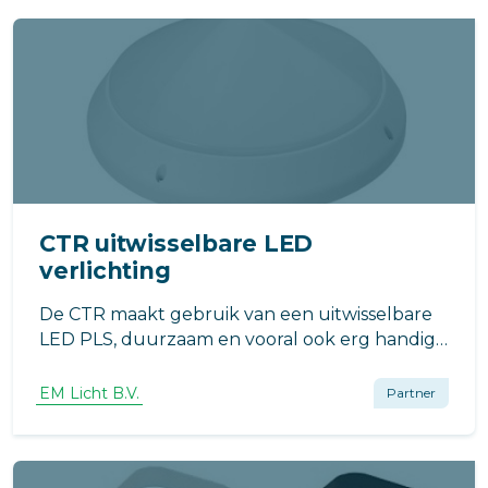
CTR uitwisselbare LED
verlichting
De CTR maakt gebruik van een uitwisselbare
LED PLS, duurzaam en vooral ook erg handig,
vervang éénvoudug de lichtbron als hij aan
het einde van zijn levensduur is en niet het
EM Licht B.V.
Partner
complete armatuur, scheelt veel geld en ook
tijd!