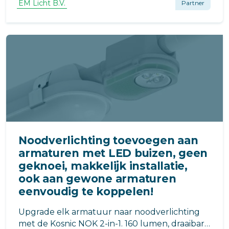
(met of zonder nood), deze past in heel veel
EM Licht B.V.
Partner
langwerpige, vierkante, ovale of ronde
behuizingen!
Noodverlichting toevoegen aan
armaturen met LED buizen, geen
geknoei, makkelijk installatie,
ook aan gewone armaturen
eenvoudig te koppelen!
Upgrade elk armatuur naar noodverlichting
met de Kosnic NOK 2-in-1. 160 lumen, draaibare