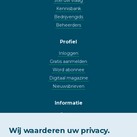
Stel uw vraag
Kennisbank
Bedrijvengids
Beheerders
Profiel
Inloggen
Gratis aanmelden
Word abonnee
Digitaal magazine
Nieuwsbrieven
Informatie
Contact
Adverteren
Wij waarderen uw privacy.
Copyright