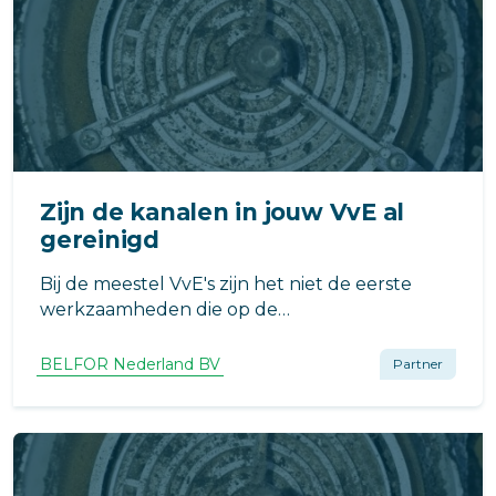
Zijn de kanalen in jouw VvE al
gereinigd
Bij de meestel VvE's zijn het niet de eerste
werkzaamheden die op de
meerjarenonderhoudsplanning worden
gezet, maar toch is het een erg belangrijk
BELFOR Nederland BV
Partner
onderdeel. Het reinigen van de (mechanische)
ventilatiekanalen.