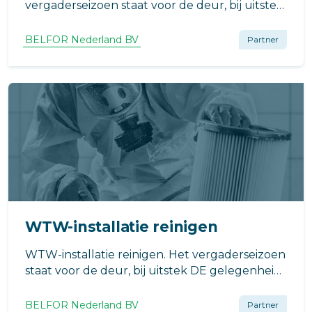
vergaderseizoen staat voor de deur, bij uitstek
DE gelegenheid om het reinigen van de
(mechanische)ventilatiekanalen of WTW-
BELFOR Nederland BV
Partner
installaties onder de aandacht te brengen
WTW-installatie reinigen
WTW-installatie reinigen. Het vergaderseizoen
staat voor de deur, bij uitstek DE gelegenheid
om het reinigen van de
(mechanische)ventilatiekanalen of WTW-
BELFOR Nederland BV
Partner