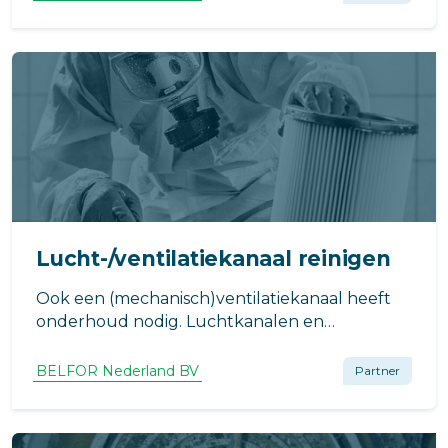
installaties onder de aandacht te brengen.
Lucht-/ventilatiekanaal reinigen
Ook een (mechanisch)ventilatiekanaal heeft
onderhoud nodig. Luchtkanalen en
klimaatbeheersingssystemen in gebouwen en
ruimtes, waar mensen wonen en werken,
BELFOR Nederland BV
Partner
hebben grote invloed op de gezondheid.