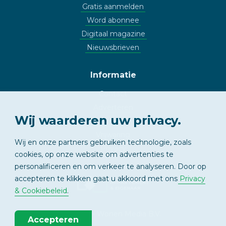
Gratis aanmelden
Word abonnee
Digitaal magazine
Nieuwsbrieven
Informatie
Contact
Adverteren
Wij waarderen uw privacy.
Copyright
Vrijwaring
Wij en onze partners gebruiken technologie, zoals
Privacy
cookies, op onze website om advertenties te
personalificeren en om verkeer te analyseren. Door op
accepteren te klikken gaat u akkoord met ons
Privacy
APPARTEMENT
& EIGENAAR
& Cookiebeleid
.
© 2026 - Wonen Media B.V.
Accepteren