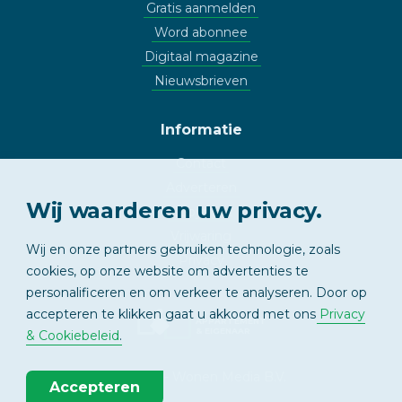
Gratis aanmelden
Word abonnee
Digitaal magazine
Nieuwsbrieven
Informatie
Contact
Adverteren
Wij waarderen uw privacy.
Copyright
Vrijwaring
Wij en onze partners gebruiken technologie, zoals
Privacy
cookies, op onze website om advertenties te
personalificeren en om verkeer te analyseren. Door op
accepteren te klikken gaat u akkoord met ons
Privacy
APPARTEMENT
& EIGENAAR
& Cookiebeleid
.
© 2026 - Wonen Media B.V.
Accepteren