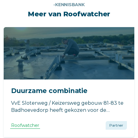
-KENNISBANK
Meer van Roofwatcher
Duurzame combinatie
VvE Sloterweg / Keizersweg gebouw 81-83 te
Badhoevedorp heeft gekozen voor de
duurzame combinatie van Rhepanol
dakbedekking en zonnepanelen.
Roofwatcher
Partner