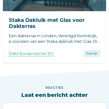
Staka Dakluik met Glas voor
Dakterras
Een dakterras in Londen, Verenigd Koninkrijk,
is voorzien van een Staka dakluik met Glas. Dit
huis biedt zijn eigenaren een mooi uitzicht
over de stad en een comfortabele plek om
Staka Bouwproducten B.V.
Partner
buiten te zitten en te ontspannen.
REACTIES
Laat een bericht achter