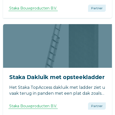
gecreëerd waarbij een design trap
gecombineerd is met een glazen dakluik van
Staka Bouwproducten B.V.
Partner
Staka.
Staka Dakluik met opsteekladder
Het Staka TopAccess dakluik met ladder ziet u
vaak terug in panden met een plat dak zoals
kantoren, kantines en theaters. Door het
verzorgde ontwerp trekt het Staka dakluik
Staka Bouwproducten B.V.
Partner
geen aandacht. Voor onbevoegden is het lastig