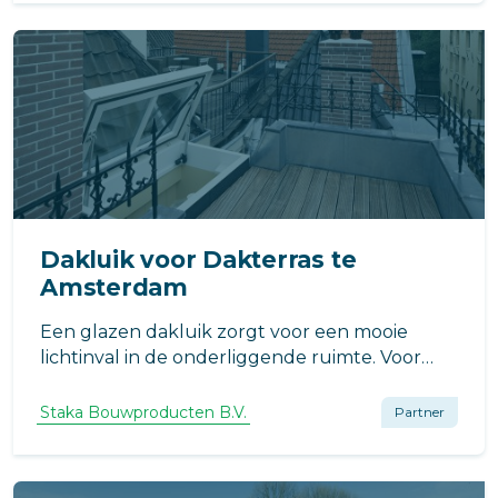
te bereiken en niet te openen.
Dakluik voor Dakterras te
Amsterdam
Een glazen dakluik zorgt voor een mooie
lichtinval in de onderliggende ruimte. Voor
een gerenoveerd pand in Amsterdam, heeft
Staka Dakluiken voor toegang tot het
Staka Bouwproducten B.V.
Partner
dakterras een dakluik met glas geleverd.