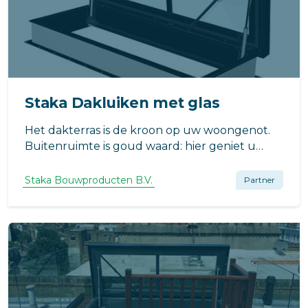
Staka Dakluiken met glas
Het dakterras is de kroon op uw woongenot.
Buitenruimte is goud waard: hier geniet u
volop en komt u tot rust. Het goede gevoel
begint met de opgang naar het terras. Dat is
Staka Bouwproducten B.V.
Partner
het uitgangspunt achter het dakluik met glas.