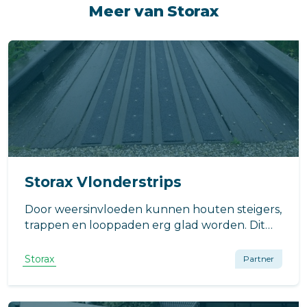
Meer van Storax
Storax Vlonderstrips
Door weersinvloeden kunnen houten steigers,
trappen en looppaden erg glad worden. Dit
probleem kan opgelost worden met Ultragrip
antislip vlonderstrips.
Storax
Partner