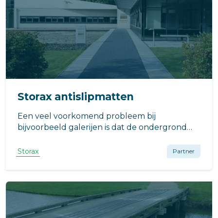
Storax antislipmatten
Een veel voorkomend probleem bij
bijvoorbeeld galerijen is dat de ondergrond
spekglad wordt door weersinvloeden. Storax
antislipmatten bieden dan uitkomst.
Storax
Partner