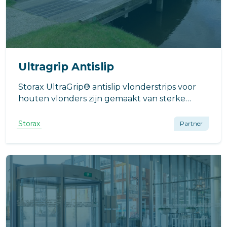
Ultragrip Antislip
Storax UltraGrip® antislip vlonderstrips voor
houten vlonders zijn gemaakt van sterke
glasvezel met antislip-laag met
korrelstructuur.
Storax
Partner