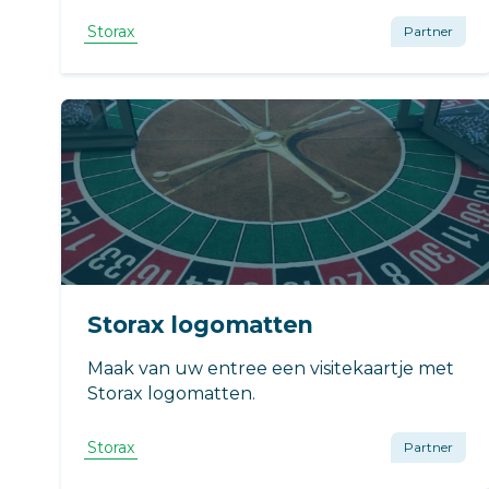
vloeren, trappen, galerijen en vlonders.
Met een uitgebreid programma biedt
Storax
Partner
Storax antislip oplossingen voor iedere
ondergrond zoals beton, tegels,
(hard)hout en staal.
Storax logomatten
Maak van uw entree een visitekaartje met
Storax logomatten.
Storax
Partner