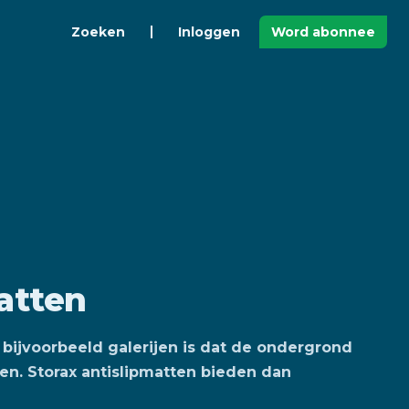
Zoeken
Inloggen
Word abonnee
atten
bijvoorbeeld galerijen is dat de ondergrond
n. Storax antislipmatten bieden dan