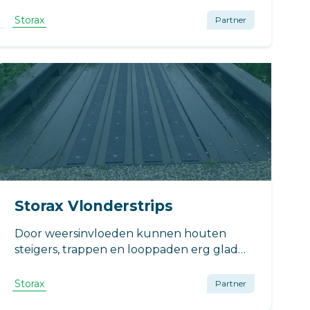
vervaardigd uit gerecyclede
vliegtuigbanden.
Storax
Partner
Storax Vlonderstrips
Door weersinvloeden kunnen houten
steigers, trappen en looppaden erg glad
worden. Dit probleem kan opgelost
worden met Ultragrip antislip
Storax
Partner
vlonderstrips.