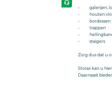
- galerijen, l
- houten vlon
- bordessen
- trappen
- hellingban
- steigers
Zorg dus dat u 
Storax kan u hier
Daarnaast bieden