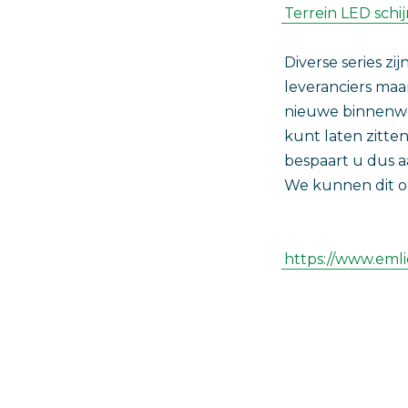
Terrein LED schij
Diverse series z
leveranciers maa
nieuwe binnenw
kunt laten zitt
bespaart u dus a
We kunnen dit oo
https://www.emlic