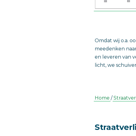
Omdat wij o.a. o
meedenken naar 
en leveren van v
licht, we schuiv
Home
/
Straatver
Straatverl