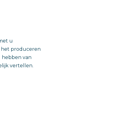
met u
n het produceren
nd hebben van
ijk vertellen.