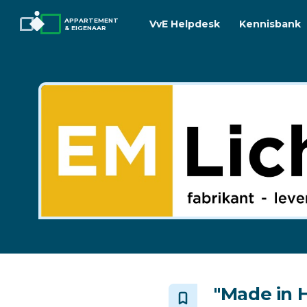
APPARTEMENT
VvE Helpdesk
Kennisbank
& EIGENAAR
"Made in H