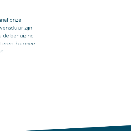
vanaf onze
evensduur zijn
 de behuizing
teren, hiermee
n.