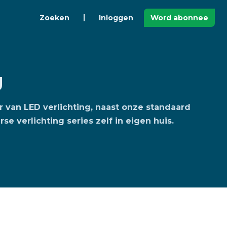
Zoeken
Inloggen
Word abonnee
g
ier van LED verlichting, naast onze standaard
e verlichting series zelf in eigen huis.