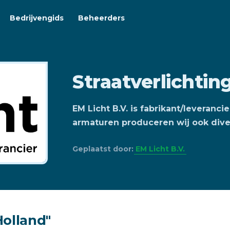
Bedrijvengids
Beheerders
Straatverlichtin
EM Licht B.V. is fabrikant/leveranc
armaturen produceren wij ook divers
Geplaatst door:
EM Licht B.V.
olland"‎