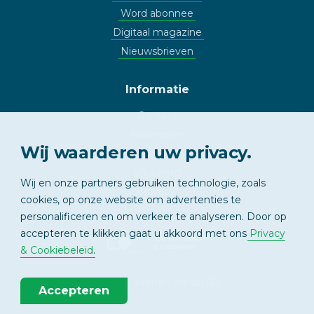
Word abonnee
Digitaal magazine
Nieuwsbrieven
Informatie
Contact
Adverteren
Wij waarderen uw privacy.
Copyright
Vrijwaring
Wij en onze partners gebruiken technologie, zoals
Privacy
cookies, op onze website om advertenties te
personalificeren en om verkeer te analyseren. Door op
accepteren te klikken gaat u akkoord met ons
Privacy
APPARTEMENT
& EIGENAAR
& Cookiebeleid
.
© 2026 - Wonen Media B.V.
Accepteren