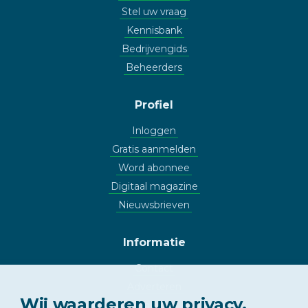
Stel uw vraag
Kennisbank
Bedrijvengids
Beheerders
Profiel
Inloggen
Gratis aanmelden
Word abonnee
Digitaal magazine
Nieuwsbrieven
Informatie
Contact
Adverteren
Wij waarderen uw privacy.
Copyright