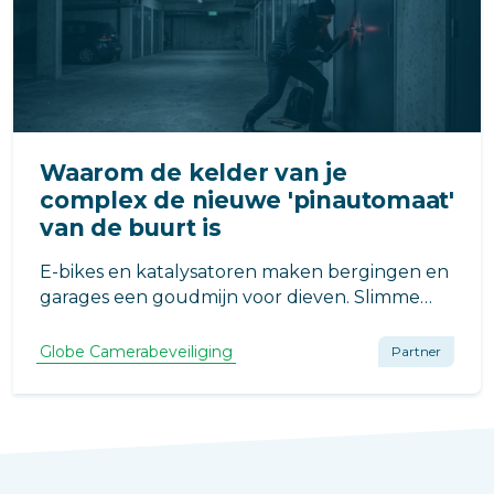
Waarom de kelder van je
complex de nieuwe 'pinautomaat'
van de buurt is
E-bikes en katalysatoren maken bergingen en
garages een goudmijn voor dieven. Slimme
camera's verlagen de inbraakkans met 50% en
zorgen voor een netter complex. Het is AVG-
Globe Camerabeveiliging
Partner
proof te regelen met de juiste stappen.
Bescherm de buit onder je voeten!