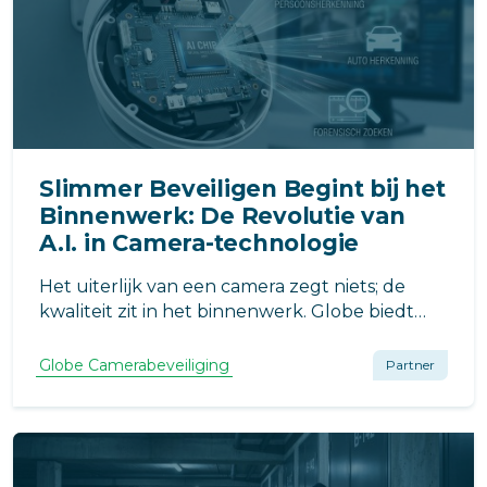
Slimmer Beveiligen Begint bij het
Binnenwerk: De Revolutie van
A.I. in Camera-technologie
Het uiterlijk van een camera zegt niets; de
kwaliteit zit in het binnenwerk. Globe biedt
systemen met slimme A.I. voor persoons- en
voertuigherkenning. Dankzij hoogwaardige
Globe Camerabeveiliging
Partner
sensoren vindt u incidenten razendsnel terug
in haarscherp beeld.