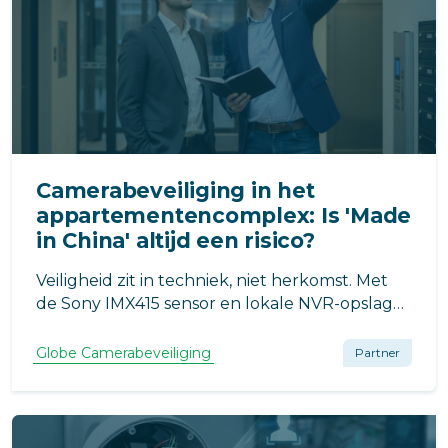
Camerabeveiliging in het
appartementencomplex: Is 'Made
in China' altijd een risico?
Veiligheid zit in techniek, niet herkomst. Met
de Sony IMX415 sensor en lokale NVR-opslag
blijven camerabeelden van de VvE veilig
binnenshuis. Geen cloud-risico’s, maar scherp
Globe Camerabeveiliging
Partner
beeld en end-to-end beveiliging voor optimale
privacy en bewijslast.