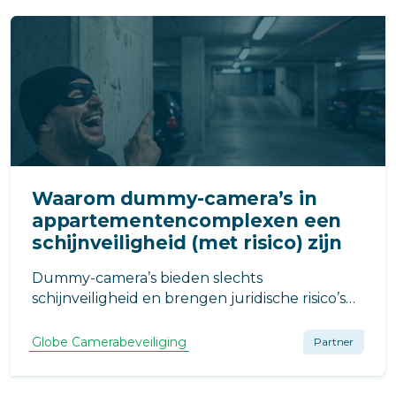
Waarom dummy-camera’s in
appartementencomplexen een
schijnveiligheid (met risico) zijn
Dummy-camera’s bieden slechts
schijnveiligheid en brengen juridische risico’s
met zich mee. Ze schrikken professionals niet
af en u staat bij incidenten met lege handen.
Globe Camerabeveiliging
Partner
Kies binnen uw VvE voor echte preventie en
betrouwbare bewijslast, geen nep-oplossing