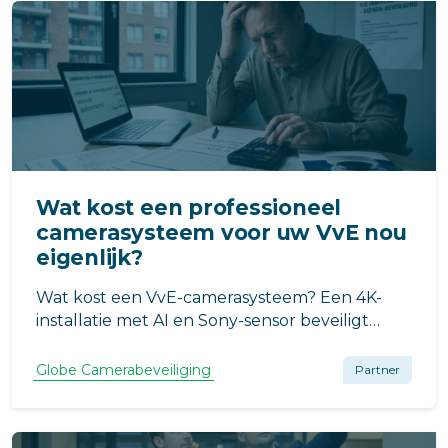
Wat kost een professioneel
camerasysteem voor uw VvE nou
eigenlijk?
Wat kost een VvE-camerasysteem? Een 4K-
installatie met AI en Sony-sensor beveiligt
hotspots zoals de fietsenstalling. Dankzij
extern 4G-beheer via Globe Camerabeveiliging
Globe Camerabeveiliging
Partner
is het systeem direct AVG-proof en technisch
ontzorgd voor de ALV.