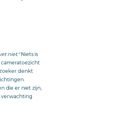
et niet."
Niets is
n cameratoezicht
ezoeker denkt
ichtingen.
die er niet zijn,
e verwachting