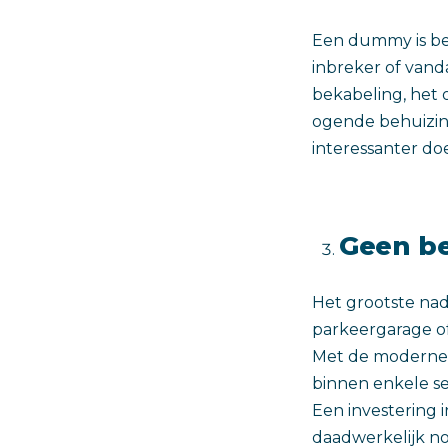
Een dummy is bed
inbreker of van
bekabeling, het 
ogende behuizing
interessanter do
Geen be
Het grootste nade
parkeergarage of
Met de moderne t
binnen enkele se
Een investering 
daadwerkelijk no