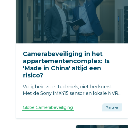
Camerabeveiliging in het
appartementencomplex: Is
'Made in China' altijd een
risico?
Veiligheid zit in techniek, niet herkomst.
Met de Sony IMX415 sensor en lokale NVR-
opslag blijven camerabeelden van de VvE
veilig binnenshuis. Geen cloud-risico’s,
Globe Camerabeveiliging
Partner
maar scherp beeld en end-to-end
beveiliging voor optimale privacy en
bewijslast.