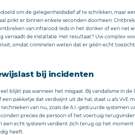
oeld om de gelegenheidsdief af te schrikken, maar een
daal prikt er binnen enkele seconden doorheen. Ontbre
ontbreken van infrarood-leds in het donker of een net i
 verraadt de installatie. Het resultaat? Uw complex wor
elwit, omdat criminelen weten dat er géén echt toezicht 
wijslast bij incidenten
el blijkt pas wanneer het misgaat. Bij vandalisme in de lif
 een pakketje dat verdwijnt uit de hal, staat u als VvE 
echnieken van nu, zoals de A.I.-gestuurde systemen v
conden precies de persoon of het voertuig terugvinden
in een echt systeem verdient zich terug op het moment 
dig heeft.