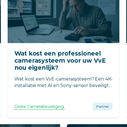
Wat kost een professioneel
camerasysteem voor uw VvE
nou eigenlijk?
Wat kost een VvE-camerasysteem? Een 4K-
installatie met AI en Sony-sensor beveiligt
hotspots zoals de fietsenstalling. Dankzij
extern 4G-beheer via Globe
Camerabeveiliging is het systeem direct
Globe Camerabeveiliging
Partner
AVG-proof en technisch ontzorgd voor de
ALV.