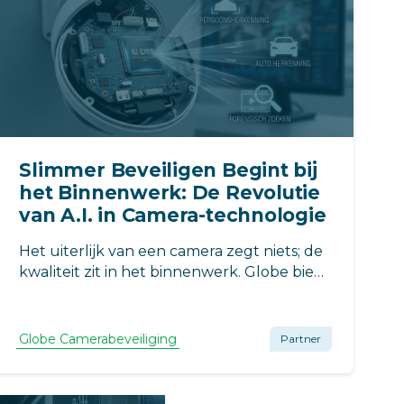
Slimmer Beveiligen Begint bij
het Binnenwerk: De Revolutie
van A.I. in Camera-technologie
Het uiterlijk van een camera zegt niets; de
kwaliteit zit in het binnenwerk. Globe biedt
systemen met slimme A.I. voor persoons-
en voertuigherkenning. Dankzij
hoogwaardige sensoren vindt u incidenten
Globe Camerabeveiliging
Partner
razendsnel terug in haarscherp beeld.