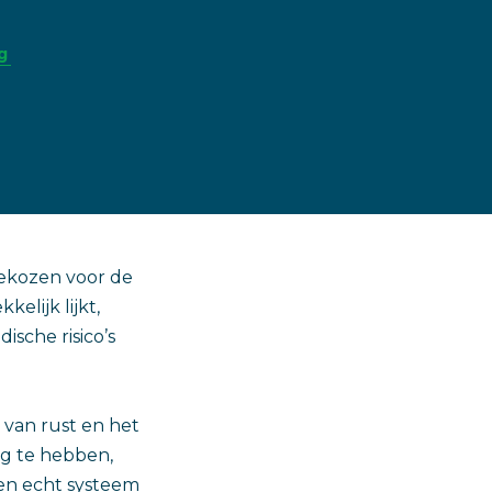
g
gekozen voor de
elijk lijkt,
sche risico’s
 van rust en het
g te hebben,
een echt systeem