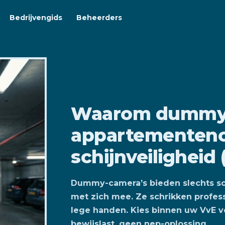
Bedrijvengids
Beheerders
Waarom dummy-
appartementen
schijnveiligheid 
Dummy-camera’s bieden slechts schi
met zich mee. Ze schrikken professi
lege handen. Kies binnen uw VvE v
bewijslast, geen nep-oplossing