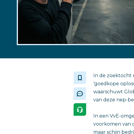
‎In de zoektoch
‘goedkope oploss
waarschuwt Globe
van deze nep-bev
In een VvE-omgev
voorkomen van o
maar schijn bedr