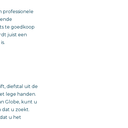
 professionele
kende
ets te goedkoop
dt juist een
is.
t, diefstal uit de
met lege handen.
an Globe, kunt u
 dat u zoekt.
dat u het